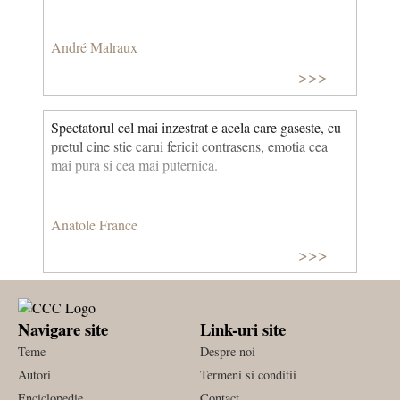
André Malraux
>>>
Spectatorul cel mai inzestrat e acela care gaseste, cu
pretul cine stie carui fericit contrasens, emotia cea
mai pura si cea mai puternica.
Anatole France
>>>
Navigare site
Link-uri site
Teme
Despre noi
Autori
Termeni si conditii
Enciclopedie
Contact