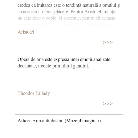
credea că imitarea este o tendință naturală a omului și
ca aceasta ii ofera plăcere. Pentru Aristotel imitația
nu este doar o copie, ci o creație, pentru că aceasta
transpune realitatea in imagini, in obiecte poetice.
Arta este mimesis. Se știe că această idee a unei arte
Aristotel
imitative a fost respinsa de Hegel.
>>>
***
Opera de arta este expresia unei emotii analizate,
Mimesis: principiu estetic, de origine platoniciană și
decantate, trecute prin filtrul gandirii.
aristoteliană, potrivit căruia arta este imitarea
realului/realității.
Theodor Pallady
>>>
Arta este un anti-destin. (Muzeul imaginar)