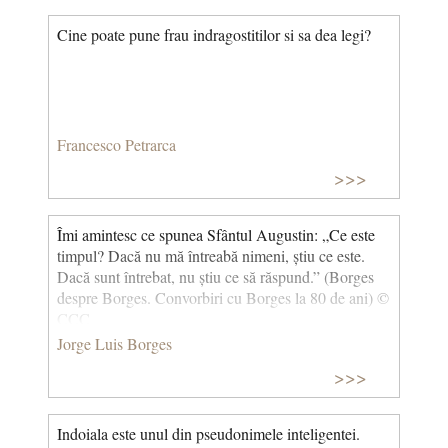
Cine poate pune frau indragostitilor si sa dea legi?
Francesco Petrarca
>>>
Îmi amintesc ce spunea Sfântul Augustin: „Ce este
timpul? Dacă nu mă întreabă nimeni, știu ce este.
Dacă sunt întrebat, nu știu ce să răspund.” (Borges
despre Borges. Convorbiri cu Borges la 80 de ani) ©
CCC
Jorge Luis Borges
>>>
Indoiala este unul din pseudonimele inteligentei.