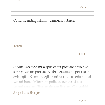
>>>
Certurile indragostitilor reinnoiesc iubirea.
Terentiu
>>>
Silvina Ocampo mi-a spus că un poet are nevoie să
scrie și versuri proaste. Altfel, celelalte nu pot ieși în
evidență... Numai poeții de mâna a doua scriu numai
versuri bune. Măcar din politețe, trebuie să ai și
versuri proaste. (Borges despre Borges. Convorbiri
cu Borges la 80 de ani) [Silvina Ocampo (1903
Jorge Luis Borges
-1993), scriitoare argentiniană ale cărei domenii
>>>
preferate erau poezia și nuvelele aparținând genului