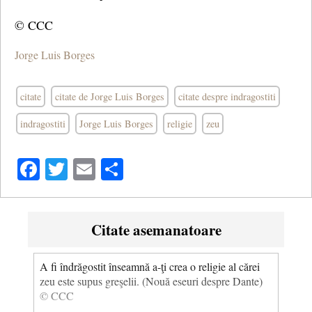
© CCC
Jorge Luis Borges
citate
citate de Jorge Luis Borges
citate despre indragostiti
indragostiti
Jorge Luis Borges
religie
zeu
Facebook
Twitter
Email
Share
Citate asemanatoare
A fi îndrăgostit înseamnă a-ţi crea o religie al cărei
zeu este supus greşelii. (Nouă eseuri despre Dante)
© CCC