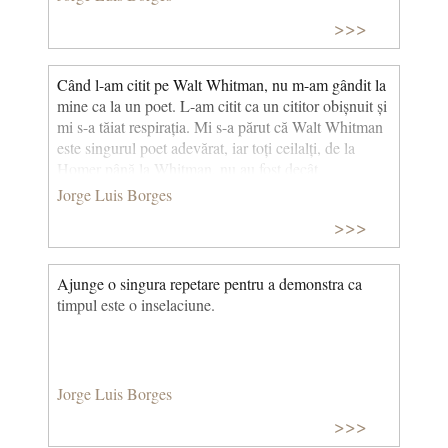
>>>
Când l-am citit pe Walt Whitman, nu m-am gândit la
mine ca la un poet. L-am citit ca un cititor obișnuit și
mi s-a tăiat respirația. Mi s-a părut că Walt Whitman
este singurul poet adevărat, iar toți ceilalți, de la
Homer până la Whitman, nu au fost decât
predecesorii lui. (Borges despre Borges. Convorbiri
Jorge Luis Borges
cu Borges la 80 de ani) © CCC
>>>
Ajunge o singura repetare pentru a demonstra ca
timpul este o inselaciune.
Jorge Luis Borges
>>>