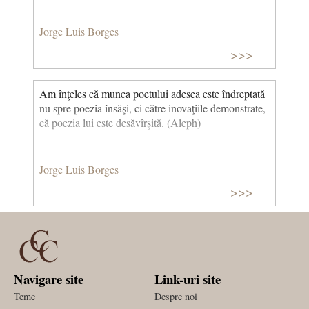
Jorge Luis Borges
>>>
Am înţeles că munca poetului adesea este îndreptată
nu spre poezia însăşi, ci către inovaţiile demonstrate,
că poezia lui este desăvîrşită. (Aleph)
Jorge Luis Borges
>>>
Navigare site
Link-uri site
Teme
Despre noi