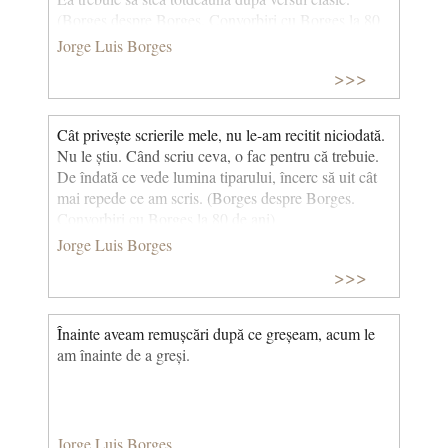
(Borges despre Borges. Convorbiri cu Borges la 80
de ani) © CCC
Jorge Luis Borges
>>>
Cât privește scrierile mele, nu le-am recitit niciodată.
Nu le știu. Când scriu ceva, o fac pentru că trebuie.
De îndată ce vede lumina tiparului, încerc să uit cât
mai repede ce am scris. (Borges despre Borges.
Convorbiri cu Borges la 80 de ani)
Jorge Luis Borges
>>>
Înainte aveam remușcări după ce greșeam, acum le
am înainte de a greși.
Jorge Luis Borges