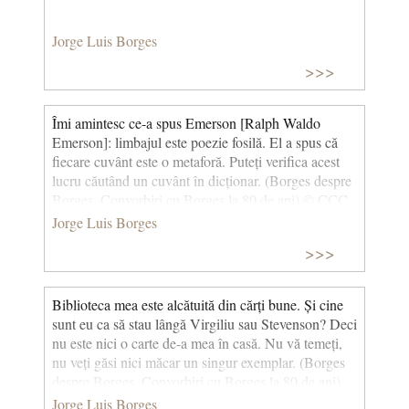
Jorge Luis Borges
>>>
Îmi amintesc ce-a spus Emerson [Ralph Waldo
Emerson]: limbajul este poezie fosilă. El a spus că
fiecare cuvânt este o metaforă. Puteți verifica acest
lucru căutând un cuvânt în dicționar. (Borges despre
Borges. Convorbiri cu Borges la 80 de ani) © CCC
Jorge Luis Borges
>>>
Biblioteca mea este alcătuită din cărți bune. Și cine
sunt eu ca să stau lângă Virgiliu sau Stevenson? Deci
nu este nici o carte de-a mea în casă. Nu vă temeți,
nu veți găsi nici măcar un singur exemplar. (Borges
despre Borges. Convorbiri cu Borges la 80 de ani)
Jorge Luis Borges