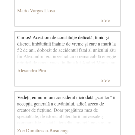
Mario Vargas Llosa
>>>
Curios! Acest om de constituție delicată, timid și
discret, îmbătrânit înainte de vreme și care a murit la
52 de ani, doborât de accidentul fatal al unicului său
fiu Alexandru, era înzestrat cu o remarcabilă energie
retorică de poeta vates, în linia lui Andrei Mureșanu,
ridicată la cea mai înaltă expresie de Octavian Goga.
Alexandru Piru
Poeziile Un cântec barbar, Decebal către popor,
>>>
Exossibus ultor, In opressores, Noi vrem pământ,
datând toate din 1893, și Pentru libertate din 1903
dau glas revoltei împotriva asupririi naționale și
Vedeți, eu nu m-am considerat niciodată „scriitor” în
sociale, păstrându-și valoarea artistică și după
accepția generală a cuvântului, adică aceea de
încetarea revendicărilor, ca documente ale demnității
creator de ficțiune. Doar pregătirea mea de
unui popor ce nu suportă subjugarea, începând cu
specialitate, de istoric al literaturii universale şi
aborigenii daci, ridicați împotriva romanilor (Un
comparatiste, a stat la temelia „operei" pe care am
cântec barbar). (Despre Coșbuc)
Poeta v
a
tes
sau
ilustrat-o în cea mai mare măsură. Sigur că se
Zoe Dumitrescu-Busulenga
doar
vates:
poet inspirat, poet vizionar, care