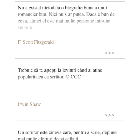
scurte scene dialogate, ca în Spinul. Capodopera
Nu a existat niciodata o biografie buna a unui
acestor jocuri ale iubirii și întâmplări este poemul
romancier bun. Nici nu s-ar putea. Daca e bun de
Dragoste învrăjbită. Lipsa oricărui convenționalism
ceva, atunci el este mai multe persoane intr-una
și simplitatea compoziției fac farmecul mai tuturor
singura.
idilelor lui Coșbuc. (Despre Coșbuc)
F. Scott Fitzgerald
>>>
Trebuie să te aștepți la lovituri când ai atins
popularitatea ca scriitor. © CCC
Irwin Shaw
>>>
Un scriitor este cineva care, pentru a scrie, depune
mai multe eforturi decat ceilalti.