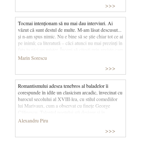
care-şi cumpără genialitatea postişă de la chioşcul de
>>>
ziare din colţ. Într-o epocă invadată de V.I.P.-uri – de
tot soiul – care nu sunt decât surogatul efemer al
Tocmai intenționam să nu mai dau interviuri. Ai
personalităţii, dar care "înghit" cu lăcomie
văzut că sunt destul de multe. M-am lăsat descusut...
înspăimântătoare toate resursele ce s-ar cuveni
și n-am spus nimic. Nu e bine să se știe chiar tot ce ai
culturii adevărate – este bine, este chiar necesar ca
pe inimă; ca literatură – căci atunci nu mai prezinți în
gura falselor valori să fie redusă la tăcere.
fața ta nici un mister. Începi să citești prin reviste cam
cine ești și cu ce te ocupi. Asta e plictisitor: să afli
Marin Sorescu
mereu că ești scriitor, după cum însuți ai mărturisit-o
>>>
nu știu cui.
Romantismului adesea tenebros al baladelor îi
corespunde în idile un clasicism arcadic, învecinat cu
barocul secolului al XVIII-lea, cu stilul comediilor
lui Marivaux, cum a observat cu finețe George
Călinescu. Talentul poetului stă desigur și în
percepția sufletului pur, naiv, dar și în notația
Alexandru Piru
capriciilor, toanelor feminine sau a imputărilor
>>>
provocate de micile răutăți ale îndrăgostiților însoțite
pe loc de remușcări și regrete, prezentate de obicei în