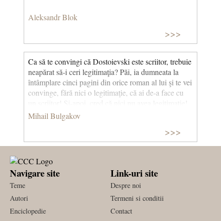
Aleksandr Blok
>>>
Ca să te convingi că Dostoievski este scriitor, trebuie
neapărat să-i ceri legitimaţia? Păi, ia dumneata la
întâmplare cinci pagini din orice roman al lui şi te vei
convinge, fără nici o legitimaţie, că ai de-a face cu
un scriitor! Şi-apoi, cred că nici nu avea legitimaţie!
(Maestrul și Margareta)
Mihail Bulgakov
>>>
Navigare site
Link-uri site
Teme
Despre noi
Autori
Termeni si conditii
Enciclopedie
Contact