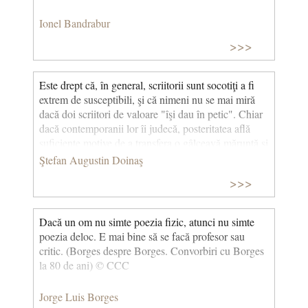
Ionel Bandrabur
>>>
Este drept că, în general, scriitorii sunt socotiţi a fi
extrem de susceptibili, şi că nimeni nu se mai miră
dacă doi scriitori de valoare "îşi dau în petic". Chiar
dacă contemporanii lor îi judecă, posteritatea află
suficiente motive de a transfera o gâlceavă măruntă şi
penibilă, determinată de interese meschine, într-o
Ştefan Augustin Doinaş
dispută "de idei". Ceea ce s-a petrecut, cu decenii
>>>
înainte, între Arghezi şi Ion Barbu a devenit un
simplu capitol de istorie literară, din care orice
conotaţie subiectivă a dispărut sau a îmbrăcat forma
Dacă un om nu simte poezia fizic, atunci nu simte
nobilă a unei diferenţe de "arte poetice". Eu cred că e
poezia deloc. E mai bine să se facă profesor sau
foarte bine că se întâmplă acest lucru; este indicat ca
critic. (Borges despre Borges. Convorbiri cu Borges
Istoria literară să şteargă ridurile, grimasele şi
la 80 de ani) © CCC
"aluniţele" de pe obrazul prea crispat al Vieţii
literare. Suntem cu mult prea sensibilizaţi de
Jorge Luis Borges
răfuielile meschine ale tuturor veleitarilor literari