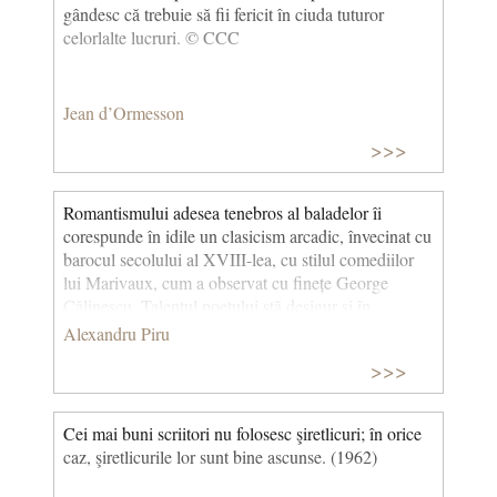
gândesc că trebuie să fii fericit în ciuda tuturor
celorlalte lucruri. © CCC
Jean d’Ormesson
>>>
Romantismului adesea tenebros al baladelor îi
corespunde în idile un clasicism arcadic, învecinat cu
barocul secolului al XVIII-lea, cu stilul comediilor
lui Marivaux, cum a observat cu finețe George
Călinescu. Talentul poetului stă desigur și în
percepția sufletului pur, naiv, dar și în notația
Alexandru Piru
capriciilor, toanelor feminine sau a imputărilor
>>>
provocate de micile răutăți ale îndrăgostiților însoțite
pe loc de remușcări și regrete, prezentate de obicei în
scurte scene dialogate, ca în Spinul. Capodopera
Cei mai buni scriitori nu folosesc şiretlicuri; în orice
acestor jocuri ale iubirii și întâmplări este poemul
caz, şiretlicurile lor sunt bine ascunse. (1962)
Dragoste învrăjbită. Lipsa oricărui convenționalism
și simplitatea compoziției fac farmecul mai tuturor