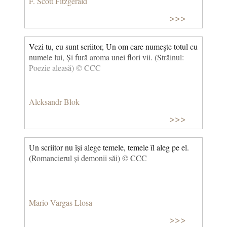
F. Scott Fitzgerald
>>>
Vezi tu, eu sunt scriitor, Un om care numeşte totul cu
numele lui, Și fură aroma unei flori vii. (Străinul:
Poezie aleasă) © CCC
Aleksandr Blok
>>>
Un scriitor nu își alege temele, temele îl aleg pe el.
(Romancierul și demonii săi) © CCC
Mario Vargas Llosa
>>>