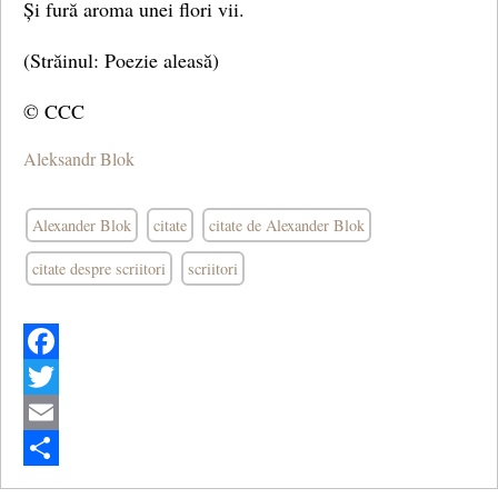
Și fură aroma unei flori vii.
(Străinul: Poezie aleasă)
© CCC
Aleksandr Blok
Alexander Blok
citate
citate de Alexander Blok
citate despre scriitori
scriitori
Facebook
Twitter
Email
Share