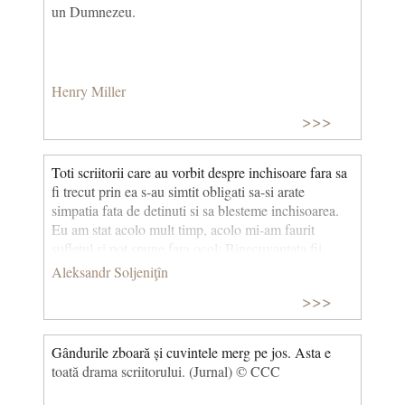
un Dumnezeu.
Henry Miller
>>>
Toti scriitorii care au vorbit despre inchisoare fara sa
fi trecut prin ea s-au simtit obligati sa-si arate
simpatia fata de detinuti si sa blesteme inchisoarea.
Eu am stat acolo mult timp, acolo mi-am faurit
sufletul si pot spune fara ocol: Binecuvantata fii,
inchisoare..., binecuvantat fie rolul pe care l-ai jucat
Aleksandr Soljeniţîn
in existenta mea!
>>>
Gândurile zboară și cuvintele merg pe jos. Asta e
toată drama scriitorului. (Jurnal) © CCC