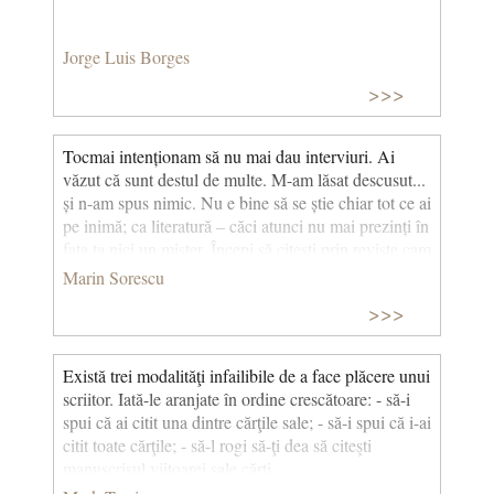
idilelor lui Coșbuc. (Despre Coșbuc)
Jorge Luis Borges
>>>
Tocmai intenționam să nu mai dau interviuri. Ai
văzut că sunt destul de multe. M-am lăsat descusut...
și n-am spus nimic. Nu e bine să se știe chiar tot ce ai
pe inimă; ca literatură – căci atunci nu mai prezinți în
fața ta nici un mister. Începi să citești prin reviste cam
cine ești și cu ce te ocupi. Asta e plictisitor: să afli
Marin Sorescu
mereu că ești scriitor, după cum însuți ai mărturisit-o
>>>
nu știu cui.
Există trei modalităţi infailibile de a face plăcere unui
scriitor. Iată-le aranjate în ordine crescătoare: - să-i
spui că ai citit una dintre cărţile sale; - să-i spui că i-ai
citit toate cărţile; - să-l rogi să-ţi dea să citeşti
manuscrisul viitoarei sale cărţi.