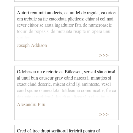
Autori renumiti au decis, ca un fel de regula, ca orice
om trebuie sa fie cateodata plicticos; chiar si cel mai
sever cititor se arata ingaduitor fata de numeroasele
locuri de popas si de motaiala risipite in opera unui
scriitor.
Joseph Addison
>>>
Odobescu nu e retoric ca Bălcescu, scrisul său e însă
al unui bun causeur grav când narează, minuțios și
exact când descrie, mișcat când își amintește, vesel
când spune o anecdotă, totdeauna comunicativ, fie că
dezbate o problemă, fie că analizează o chestiune,
amabil și discret, cucerind prin echilibru, măsură și
Alexandru Piru
gust. (Despre Alexandru Odobescu)
>>>
Cred că trec drept scriitorul fericirii pentru că