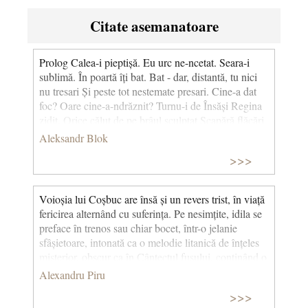
Citate asemanatoare
Prolog Calea-i pieptișă. Eu urc ne-ncetat. Seara-i
sublimă. În poartă îți bat. Bat - dar, distantă, tu nici
nu tresari Și peste tot nestemate presari. Cine-a dat
foc? Oare cine-a-ndrăznit? Turnu-i de Însăși Regina
zidit. Orice căluț de pe brâul sculptat Scapără flăcări,
ca fermecat. Sus se avântă cupola,-n azur, Joacă-n
Aleksandr Blok
ferestre văpaia din jur. Dangăt de clopot. Veșmântu-
>>>
asfințit De primăvară-i acum aurit. Tu m-așteptai ca
să vin la apus? Poarta-i deschis-o? Focul l-ai pus?
(Volumul ''Versuri despre Preafrumoasa Doamnă'',
Voioșia lui Coșbuc are însă și un revers trist, în viață
28 decembrie 1903) (Traducere de Emil Iordache)
fericirea alternând cu suferința. Pe nesimțite, idila se
preface în trenos sau chiar bocet, într-o jelanie
sfâșietoare, intonată ca o melodie litanică de înțeles
misterior, obscur ca în Cântectul fusului, conținând o
simbolistică stranie a crizei erotice juvenile. (Despre
Alexandru Piru
Coșbuc)
>>>