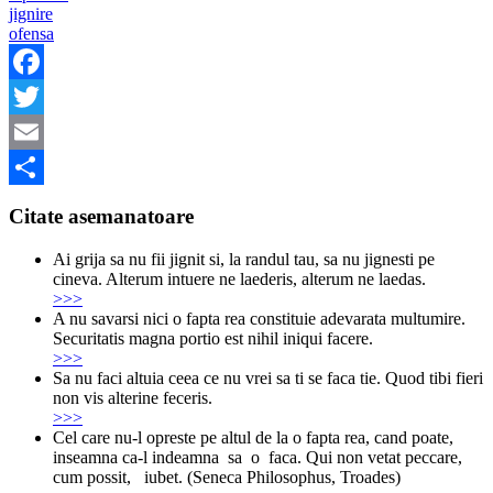
jignire
ofensa
Facebook
Twitter
Email
Share
Citate asemanatoare
Ai grija sa nu fii jignit si, la randul tau, sa nu jignesti pe
cineva. Alterum intuere ne laederis, alterum ne laedas.
>>>
A nu savarsi nici o fapta rea constituie adevarata multumire.
Securitatis magna portio est nihil iniqui facere.
>>>
Sa nu faci altuia ceea ce nu vrei sa ti se faca tie. Quod tibi fieri
non vis alterine feceris.
>>>
Cel care nu-l opreste pe altul de la o fapta rea, cand poate,
inseamna ca-l indeamna sa o faca. Qui non vetat peccare,
cum possit, iubet. (Seneca Philosophus, Troades)