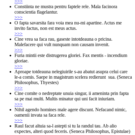
>>>
Constiinta ne mustra pentru faptele rele. Mala facinora
conscientia flagelantur.
>>>
O fapta savarsita fara voia mea nu-mi apartine. Actus me
invito factus, non est meus actus.
>>>
Cine vrea sa faca rau, gaseste intotdeauna o pricina.
Malefacere qui vult nunquam non causam invenit.
>>>
Furia mintii este distrugerea gloriei. Fax mentis - incendium
gloriae.
>>>
Aproape totdeauna nelegiuirile s-au abatut asupra celui care
le-a comis. Saepe in magistrum scelera redierunt sua. (Seneca
Philosophus, Thyestes)
>>>
Cine comite o nedreptate unuia singur, ii ameninta prin fapta
sa pe mai multi. Multis minatur qui uni facit iniuriam.
>>>
Nihil agendo homines male agere discunt. Nefacand nimic,
oamenii invata sa faca rele.
>>>
Raul facut altuia sa-l astepti si tu la ran­dul tau. Ab alio
expectes, alteri quod feceris. (Seneca Philosophus, Epistulae)