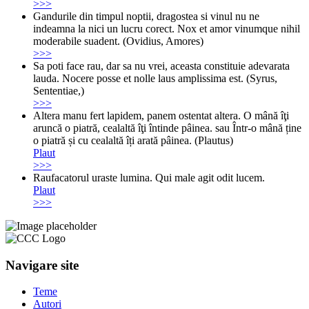
>>>
Gandurile din timpul noptii, dragostea si vinul nu ne
indeamna la nici un lucru corect. Nox et amor vinumque nihil
moderabile suadent. (Ovidius, Amores)
>>>
Sa poti face rau, dar sa nu vrei, aceasta constituie adevarata
lauda. Nocere posse et nolle laus amplissima est. (Syrus,
Sententiae,)
>>>
Altera manu fert lapidem, panem ostentat altera. O mână îţi
aruncă o piatră, cealaltă îţi întinde pâinea. sau Într-o mână ține
o piatră și cu cealaltă îți arată pâinea. (Plautus)
Plaut
>>>
Raufacatorul uraste lumina. Qui male agit odit lucem.
Plaut
>>>
Navigare site
Teme
Autori