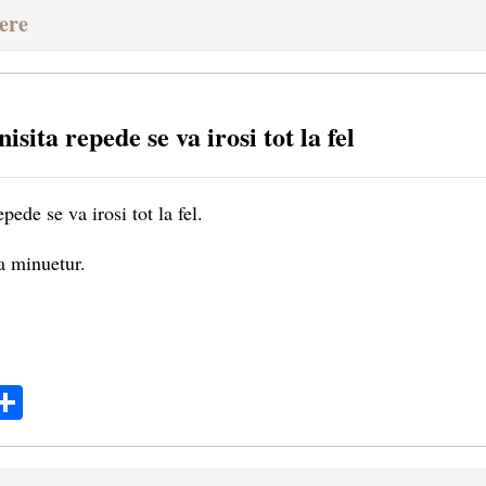
vere
isita repede se va irosi tot la fel
pede se va irosi tot la fel.
ta minuetur.
ok
ter
mail
Share