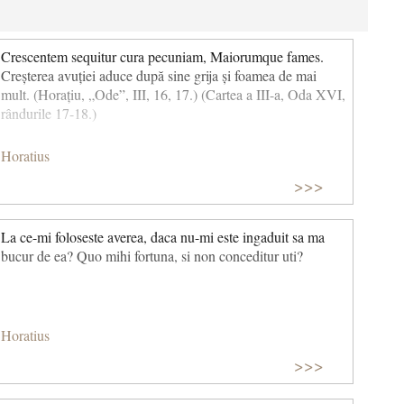
Crescentem sequitur cura pecuniam, Maiorumque fames.
Creșterea avuției aduce după sine grija și foamea de mai
mult. (Horațiu, „Ode”, III, 16, 17.) (Cartea a III-a, Oda XVI,
rândurile 17-18.)
Horatius
>>>
La ce-mi foloseste averea, daca nu-mi este ingaduit sa ma
bucur de ea? Quo mihi fortuna, si non conceditur uti?
Horatius
>>>