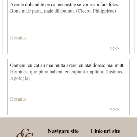
Averile dobandite pe cai necinstite se vor risipi fara folos.
Bona male parta, male dilabuntur. (Cicero, Philippicae)
Horatius
>>>
Oamenii cu cat au mai multa avere, cu atat doresc mai mult.
Homines, quo plura habent, eo cupiunt ampliora. (Iustinus,
Apologia)
Horatius
>>>
Navigare site
Link-uri site