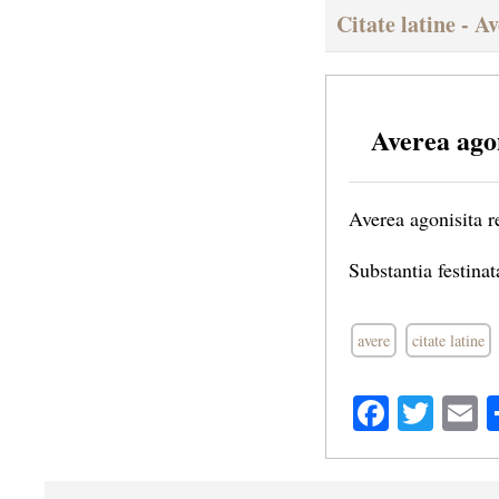
Citate latine - A
Averea agon
Averea agonisita re
Substantia festina
avere
citate latine
Facebo
Twit
E