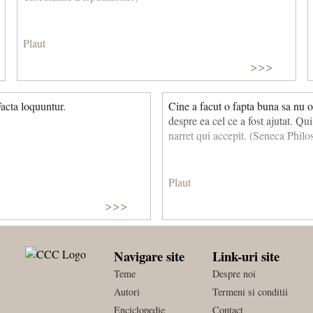
Plaut
>>>
Facta loquuntur.
Cine a facut o fapta buna sa nu o
despre ea cel ce a fost ajutat. Qu
narret qui accepit. (Seneca Philo
Plaut
>>>
Navigare site
Link-uri site
Teme
Despre noi
Autori
Termeni si conditii
Enciclopedie
Contact