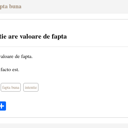
apta buna
ie are valoare de fapta
valoare de fapta.
facto est.
fapta buna
intentie
ok
ter
mail
Share