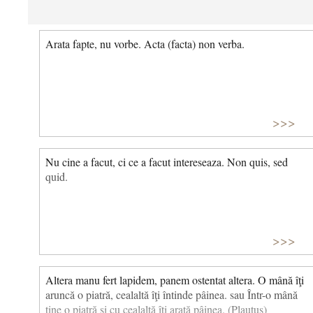
Arata fapte, nu vorbe. Acta (facta) non verba.
>>>
Nu cine a facut, ci ce a facut intereseaza. Non quis, sed
quid.
>>>
Altera manu fert lapidem, panem ostentat altera. O mână îţi
aruncă o piatră, cealaltă îţi întinde pâinea. sau Într-o mână
ține o piatră și cu cealaltă îți arată pâinea. (Plautus)