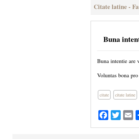
Citate latine - F
Buna intent
Buna intentie are 
Voluntas bona pro 
citate
citate latine
Facebo
Twit
E