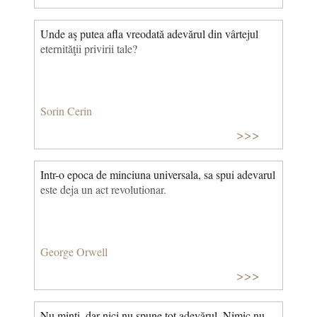
Unde aş putea afla vreodată adevărul din vârtejul
eternităţii privirii tale?
Sorin Cerin
>>>
Intr-o epoca de minciuna universala, sa spui adevarul
este deja un act revolutionar.
George Orwell
>>>
Nu minţi, dar nici nu spune tot adevărul. Nimic nu