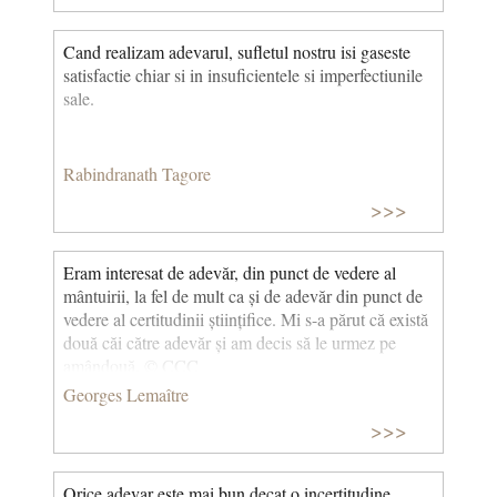
Cand realizam adevarul, sufletul nostru isi gaseste
satisfactie chiar si in insuficientele si imperfectiunile
sale.
Rabindranath Tagore
>>>
Eram interesat de adevăr, din punct de vedere al
mântuirii, la fel de mult ca și de adevăr din punct de
vedere al certitudinii științifice. Mi s-a părut că există
două căi către adevăr și am decis să le urmez pe
amândouă. © CCC
Georges Lemaître
>>>
Orice adevar este mai bun decat o incertitudine