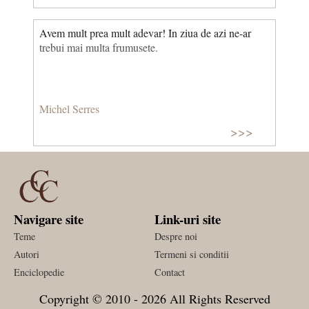
Avem mult prea mult adevar! In ziua de azi ne-ar
trebui mai multa frumusete.
Michel Serres
>>>
Navigare site
Link-uri site
Teme
Despre noi
Autori
Termeni si conditii
Enciclopedie
Contact
Copyright © 2010 - 2026 All Rights Reserved