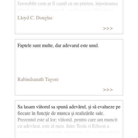
favorabile cum ar fi cazul cu un prieten, injositoarea
situatie in care te gasesti, cand te crezi obligat sa-i
ceri iertare poate duce la o concluzie tocmai contrarie
Lloyd C. Douglas
celei la care te astepti. Daca prietenul interesat
>>>
pretinde sa-i ceri iertare, aceasta totusi nu-l va putea
multumi si prietenia lui nu merita sa te straduiesti ca
s-o pastrezi.
Faptele sunt multe, dar adevarul este unul.
Rabindranath Tagore
>>>
Sa lasam viitorul sa spună adevărul, şi să evalueze pe
fiecare în funcţie de munca şi realizările sale.
Prezentul este al lor; viitorul, pentru care am muncit
cu adevărat, este al meu. Intre Tesla si Edison a
existat o mare rivalitate, intretinuta de conationalii lui