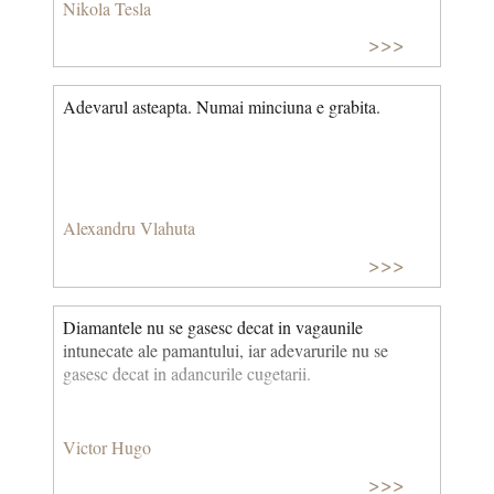
Edison. Amandoi fiind inventatori, sustinatorii lui
Nikola Tesla
Edison doreau ca acesta sa detina suprematia. De
>>>
aceea, Tesla a fost in mod constant nedreptatit in
timpul vietii, multe dintre inventiile sale fiindu-i
atribuite lui Edison. © CCC
Adevarul asteapta. Numai minciuna e grabita.
Alexandru Vlahuta
>>>
Diamantele nu se gasesc decat in vagaunile
intunecate ale pamantului, iar adevarurile nu se
gasesc decat in adancurile cugetarii.
Victor Hugo
>>>