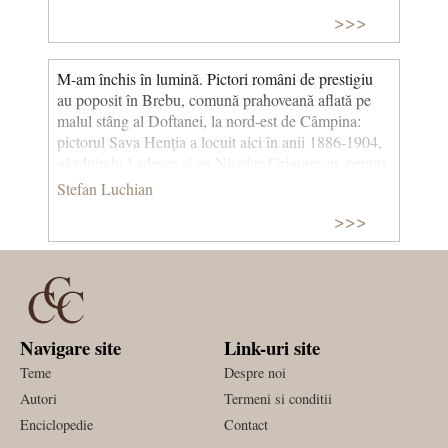
>>>
M-am închis în lumină. Pictori români de prestigiu
au poposit în Brebu, comună prahoveană aflată pe
malul stâng al Doftanei, la nord-est de Câmpina:
pictorul Sava Henţia a locuit aici în anii 1886-1904,
găzduindu-l adesea şi pe Nicolae Grigorescu, pentru
ca mai târziu, în 1908, Ştefan Luchian să
Stefan Luchian
imortalizeze peisaje, case, porturi populare,
>>>
ansamblul medieval în care a locuit și să lase
comunei un adevărat motto: „La Brebu, m-am închis
în lumină”.
Navigare site
Link-uri site
Teme
Despre noi
Autori
Termeni si conditii
Enciclopedie
Contact