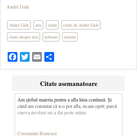
André Gide
André Gide
arta
citate
citate de André Gide
citate despre arta
nebunie
ratiune
Facebook
Twitter
Email
Share
Citate asemanatoare
Am șlefuit materia pentru a afla linia continuă. Și
când am constatat că n-o pot afla, m-am oprit; parcă
cineva nevăzut mi-a dat peste mâini.
Constantin Brancusi