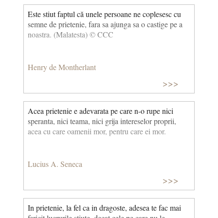
Este stiut faptul că unele persoane ne coplesesc cu
semne de prietenie, fara sa ajunga sa o castige pe a
noastra. (Malatesta) © CCC
Henry de Montherlant
>>>
Acea prietenie e adevarata pe care n-o rupe nici
speranta, nici teama, nici grija intereselor proprii,
acea cu care oamenii mor, pentru care ei mor.
Lucius A. Seneca
>>>
In prietenie, la fel ca in dragoste, adesea te fac mai
fericit lucrurile stiute, decat cele pe care nu le