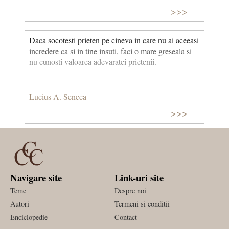
>>>
Daca socotesti prieten pe cineva in care nu ai aceeasi
incredere ca si in tine insuti, faci o mare greseala si
nu cunosti valoarea adevaratei prietenii.
Lucius A. Seneca
>>>
Navigare site
Link-uri site
Teme
Despre noi
Autori
Termeni si conditii
Enciclopedie
Contact