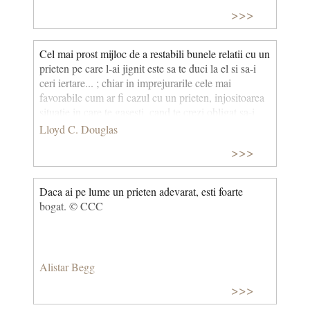
>>>
Cel mai prost mijloc de a restabili bunele relatii cu un
prieten pe care l-ai jignit este sa te duci la el si sa-i
ceri iertare... ; chiar in imprejurarile cele mai
favorabile cum ar fi cazul cu un prieten, injositoarea
situatie in care te gasesti, cand te crezi obligat sa-i
ceri iertare poate duce la o concluzie tocmai contrarie
Lloyd C. Douglas
celei la care te astepti. Daca prietenul interesat
>>>
pretinde sa-i ceri iertare, aceasta totusi nu-l va putea
multumi si prietenia lui nu merita sa te straduiesti ca
s-o pastrezi.
Daca ai pe lume un prieten adevarat, esti foarte
bogat. © CCC
Alistar Begg
>>>