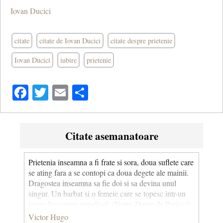
Iovan Ducici
citate
citate de Iovan Ducici
citate despre prietenie
Iovan Ducici
iubire
prietenie
Facebook
Twitter
Email
Share
Citate asemanatoare
Prietenia inseamna a fi frate si sora, doua suflete care
se ating fara a se contopi ca doua degete ale mainii.
Dragostea inseamna sa fie doi si sa devina unul
singur. Un barbat si o femeie care se topesc intr-un
inger. Inseamna paradisul. (Notre-Dame de Paris) ©
CCC
Victor Hugo