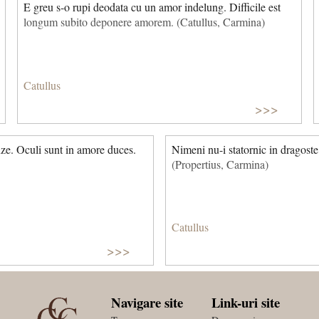
E greu s-o rupi deodata cu un amor indelung. Difficile est
longum subito deponere amorem. (Catullus, Carmina)
Catullus
>>>
uze. Oculi sunt in amore duces.
Nimeni nu-i statornic in dragoste
(Propertius, Carmina)
Catullus
>>>
Navigare site
Link-uri site