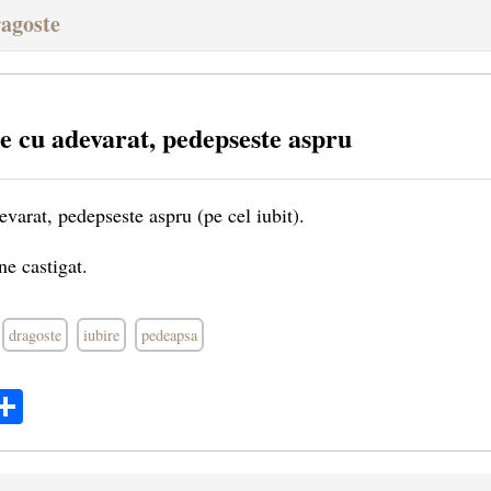
ragoste
e cu adevarat, pedepseste aspru
evarat, pedepseste aspru (pe cel iubit).
e castigat.
dragoste
iubire
pedeapsa
ok
ter
mail
Share