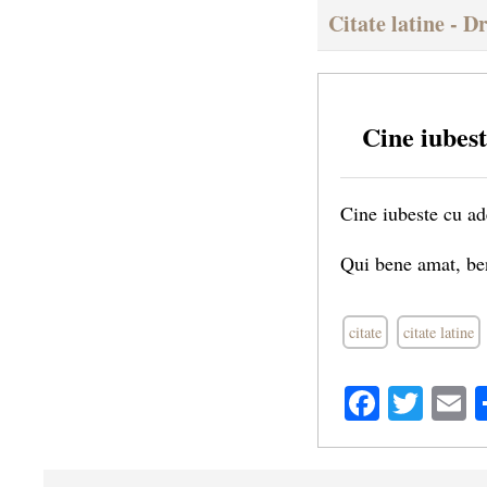
Citate latine - D
Cine iubest
Cine iubeste cu ad
Qui bene amat, ben
citate
citate latine
Facebo
Twit
E