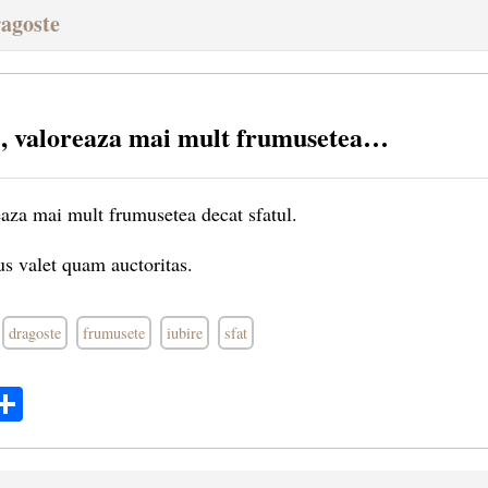
ragoste
e, valoreaza mai mult frumusetea…
eaza mai mult frumusetea decat sfatul.
s valet quam auctoritas.
dragoste
frumusete
iubire
sfat
ok
ter
mail
Share