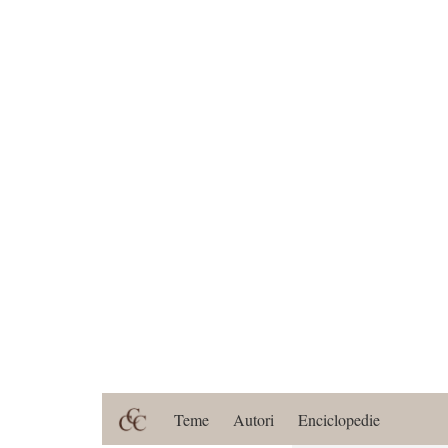
Teme
Autori
Enciclopedie