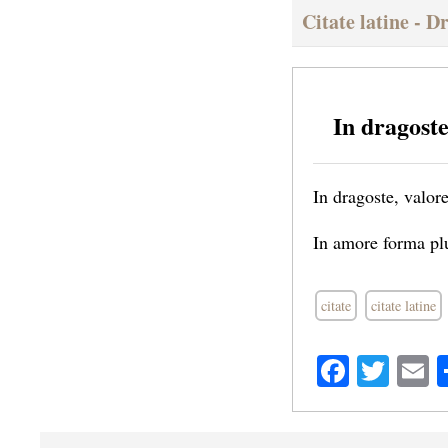
Citate latine - D
In dragost
In dragoste, valor
In amore forma plu
citate
citate latine
Facebo
Twit
E