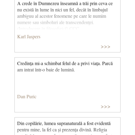
A crede în Dumnezeu înseamnă a trăi prin ceva ce
nu există în lume în nici un fel, decât în limbajul
ambiguu al acestor fenomene pe care le numim
numere sau simboluri ale transcendenţei.
(Introducere în filosofie) © CCC
Karl Jaspers
>>>
Credința mi-a schimbat felul de a privi viața. Parcă
am intrat într-o baie de lumină.
Dan Puric
>>>
Din copilărie, lumea supranaturală a fost evidentă
pentru mine, la fel ca și prezența divină. Religia