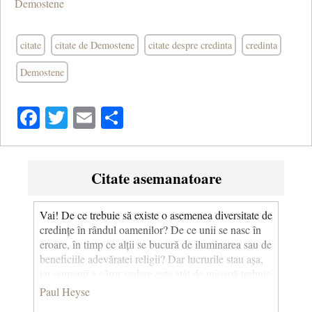
Demostene
citate
citate de Demostene
citate despre credinta
credinta
Demostene
Facebook
Twitter
Email
Share
Citate asemanatoare
Vai! De ce trebuie să existe o asemenea diversitate de
credințe în rândul oamenilor? De ce unii se nasc în
eroare, în timp ce alții se bucură de iluminarea sau de
beneficiile adevăratei religii? Dar lucrurile stau așa,
iar oamenii a căror vedere este atât de mioapă trebuie
să se supună fără să scoată o vorbă. (Paznicul viei) ©
Paul Heyse
CCC