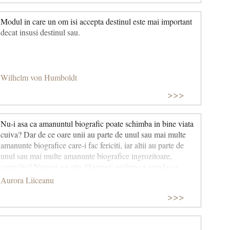
Modul in care un om isi accepta destinul este mai important
decat insusi destinul sau.
Wilhelm von Humboldt
>>>
Nu-i asa ca amanuntul biografic poate schimba in bine viata
cuiva? Dar de ce oare unii au parte de unul sau mai multe
amanunte biografice care-i fac fericiti, iar altii au parte de
unul sau mai multe amanunte biografice ingrozitoare,
cumplite? Nimeni nu stie. Oamenii prefera sa creada ca
altcineva le dicteaza viata. Ca altcineva le deseneaza cursul
Aurora Liiceanu
vietii…
>>>