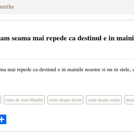
Munthe
dam seama mai repede ca destinul e in maini
a mai repede ca destinul e in mainile noastre si nu in stele, 
citate de Axel Munthe
citate despre destin
citate despre soarta
dest
ok
ter
mail
Share