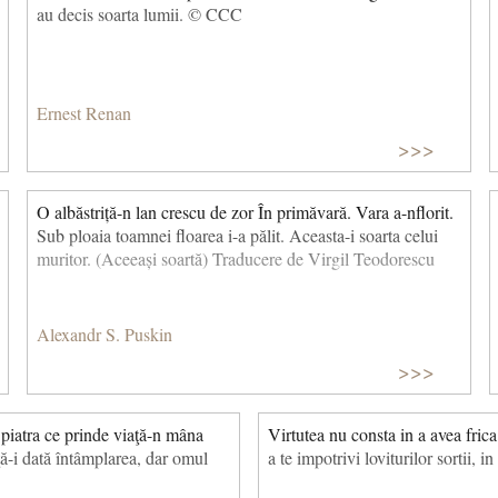
au decis soarta lumii. © CCC
Ernest Renan
>>>
O albăstriță-n lan crescu de zor În primăvară. Vara a-nflorit.
Sub ploaia toamnei floarea i-a pălit. Aceasta-i soarta celui
muritor. (Aceeași soartă) Traducere de Virgil Teodorescu
Alexandr S. Puskin
>>>
 piatra ce prinde viaţă-n mâna
Virtutea nu consta in a avea frica 
ă-i dată întâmplarea, dar omul
a te impotrivi loviturilor sortii, i