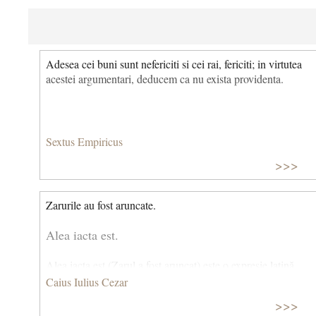
Adesea cei buni sunt nefericiti si cei rai, fericiti; in virtutea
acestei argumentari, deducem ca nu exista providenta.
Sextus Empiricus
>>>
Zarurile au fost aruncate.
Alea iacta est.
Alea iacta est (Zarul a fost aruncat) este o expresie latină
atribuită de Suetonius lui Iulius Cezar la 10 ianuarie 49 î.Hr.,
Caius Iulius Cezar
în timp ce își conducea armata peste Râul Rubicon din
>>>
nordul Italiei. Traversând Rubiconul, Cezar a intrat în Italia