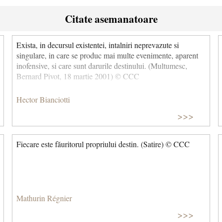
Citate asemanatoare
Exista, in decursul existentei, intalniri neprevazute si
singulare, in care se produc mai multe evenimente, aparent
inofensive, si care sunt darurile destinului. (Multumesc,
Bernard Pivot, 18 martie 2001) © CCC
Hector Bianciotti
>>>
Fiecare este făuritorul propriului destin. (Satire) © CCC
Mathurin Régnier
>>>