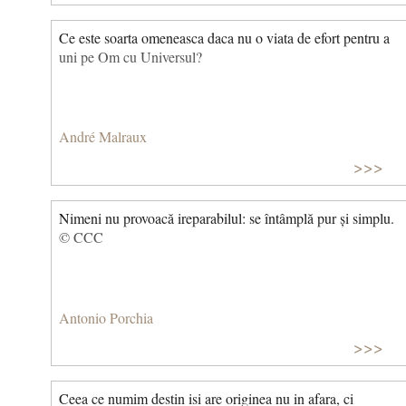
în fruntea armatei sale, sfidând Senatul și a început lungul
său război civil împotriva lui Pompei și a facțiunii
Ce este soarta omeneasca daca nu o viata de efort pentru a
aristocratice a Republicii Romane târzii, Optimates. Expresia
uni pe Om cu Universul?
este folosită pentru a indica faptul că evenimentele au trecut
de un punct fără întoarcere, ireversibil.
André Malraux
>>>
Nimeni nu provoacă ireparabilul: se întâmplă pur și simplu.
© CCC
Antonio Porchia
>>>
Ceea ce numim destin isi are originea nu in afara, ci