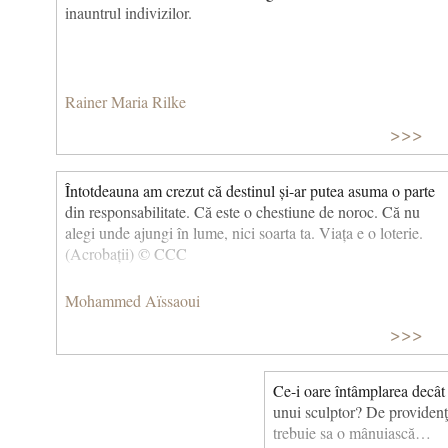
inauntrul indivizilor.
Rainer Maria Rilke
>>>
Întotdeauna am crezut că destinul și-ar putea asuma o parte
din responsabilitate. Că este o chestiune de noroc. Că nu
alegi unde ajungi în lume, nici soarta ta. Viața e o loterie.
(Acrobații) © CCC
Mohammed Aïssaoui
>>>
Ce-i oare întâmplarea decât
unui sculptor? De providenţ
trebuie sa o mânuiască…