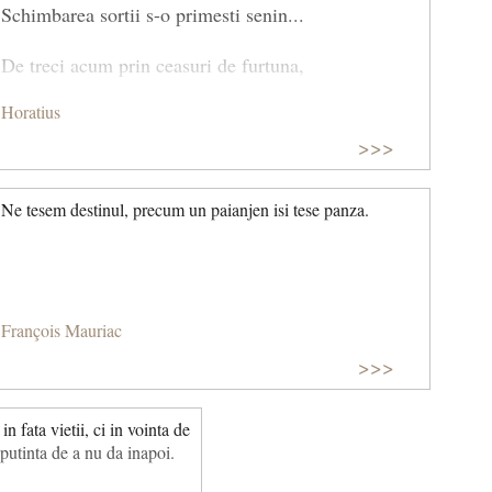
Schimbarea sortii s-o primesti senin...
De treci acum prin ceasuri de furtuna,
Horatius
nu-nseamna ca asa va fi si maine…
>>>
Fii inimos in fata sortii rele,
Ne tesem destinul, precum un paianjen isi tese panza.
arata o tarie de granit.
Cand vant prea bun se-abate spre vintrele,
sa ti le strangi la fel de cumpanit.
François Mauriac
>>>
in fata vietii, ci in vointa de
n putinta de a nu da inapoi.