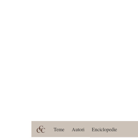
Teme
Autori
Enciclopedie