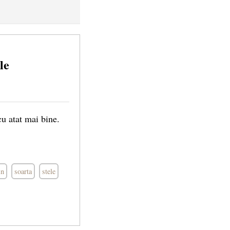
le
cu atat mai bine.
in
soarta
stele