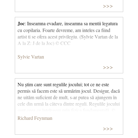
>>>
Joc
: Inseamna evadare, inseamna sa mentii legatura
cu copilaria. Foarte devreme, am inteles ca fiind
artist ti se ofera acest privilegiu. (Sylvie Vartan de la
A la Z: J de la Joc) © CCC
Sylvie Vartan
>>>
Nu știm care sunt regulile jocului; tot ce ne este
permis să facem este să urmărim jocul. Desigur, dacă
ne uităm suficient de mult, s-ar putea să ajungem în
cele din urmă la câteva dintre reguli. Regulile jocului
sunt ceea ce înțelegem prin fizica fundamentală. ©
CCC
Richard Feynman
>>>