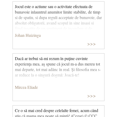
Jocul este o actiune sau o activitate efectuata de
bunavoie inlauntrul anumitor limite stabilite, de timp
si de spatiu, si dupa reguli acceptate de bunavoie, dar
absolut obligatorii, avand scopul in sine insasi si
fiind insotita de un sentiment de incordare si de
bucurie, si de ideea ca "este altfel" decat "viata
Johan Huizinga
obisnuita". (Homo ludens)
>>>
Dacă ar trebui să-mi rezum în puţine cuvinte
experienţa mea, aş spune că jocul m-a dus mereu tot
mai departe, tot mai adânc în real. Şi filosofia mea s-
ar reduce la o singură dogmă: Joacă-te!
Mircea Eliade
>>>
Ce o să mai cred despre celelalte femei, acum când
ştiu că mama mea poate să mintă! (Cezar) © CCC