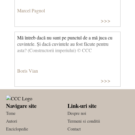
Marcel Pagnol
>>>
Mă întreb dacă nu sunt pe punctul de a mă juca cu
cuvintele. Și dacă cuvintele au fost făcute pentru
asta? (Constructorii imperiului) © CCC
Boris Vian
>>>
Navigare site
Link-uri site
Teme
Despre noi
Autori
Termeni si conditii
Enciclopedie
Contact