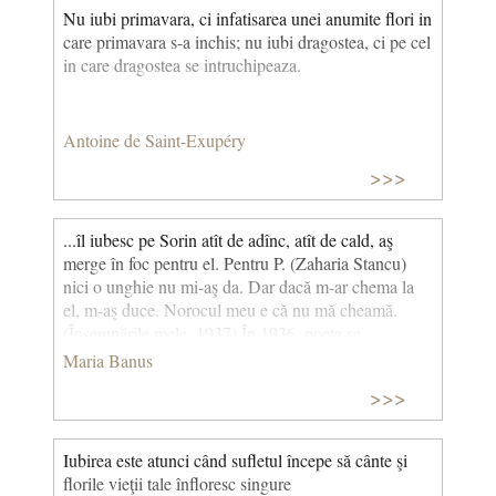
Nu iubi primavara, ci infatisarea unei anumite flori in
care primavara s-a inchis; nu iubi dragostea, ci pe cel
in care dragostea se intruchipeaza.
Antoine de Saint-Exupéry
>>>
...îl iubesc pe Sorin atît de adînc, atît de cald, aş
merge în foc pentru el. Pentru P. (Zaharia Stancu)
nici o unghie nu mi-aş da. Dar dacă m-ar chema la
el, m-aş duce. Norocul meu e că nu mă cheamă.
(Însemnările mele, 1937) În 1936, poeta se
căsătoreşte cu inginerul Sorin Ebner. Are ocazia de a
Maria Banus
ieşi în anii următori din mediul mic-burghez
>>>
bucureştean, pe şantierele pe care le conduce soţul
ei, la Braşov, Zărneşti, Mărgineanca, Petroşani etc.,
să facă cunoştinţă cu alte medii sociale.
Iubirea este atunci când sufletul începe să cânte şi
florile vieţii tale înfloresc singure