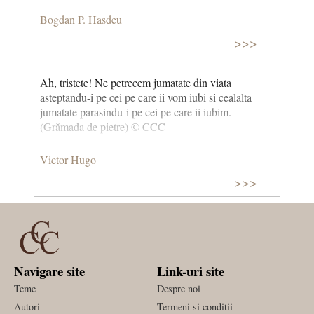
Bogdan P. Hasdeu
>>>
Ah, tristete! Ne petrecem jumatate din viata
asteptandu-i pe cei pe care ii vom iubi si cealalta
jumatate parasindu-i pe cei pe care ii iubim.
(Grămada de pietre) © CCC
Victor Hugo
>>>
Navigare site
Link-uri site
Teme
Despre noi
Autori
Termeni si conditii