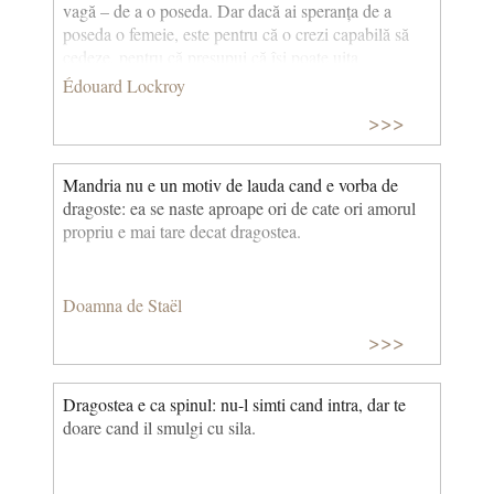
vagă – de a o poseda. Dar dacă ai speranța de a
poseda o femeie, este pentru că o crezi capabilă să
cedeze, pentru că presupui că își poate uita
îndatoririle. Nu o mai respecți. Deci iubirea se
Édouard Lockroy
bazează pe dispreț. (Vulturii Capitoliului) © CCC
>>>
Mandria nu e un motiv de lauda cand e vorba de
dragoste: ea se naste aproape ori de cate ori amorul
propriu e mai tare decat dragostea.
Doamna de Staël
>>>
Dragostea e ca spinul: nu-l simti cand intra, dar te
doare cand il smulgi cu sila.