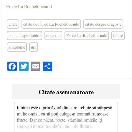
Fr. de La Rochefoucauld
citate
citate de Fr. de La Rochefoucauld
citate despre dragoste
citate despre iubire
dragoste
Fr. de La Rochefoucauld
iubire
simptome
ura
Facebook
Twitter
Email
Share
Citate asemanatoare
Iubirea este o primăvară din care trebuie să stârpeşti
multe omizi, ca să poţi culege-n toamnă frumoase
fructe. Dar ce păcat, poete, stârpind omizile îţi
stârpeşti în mai trandafirii tăi... de fluturi.