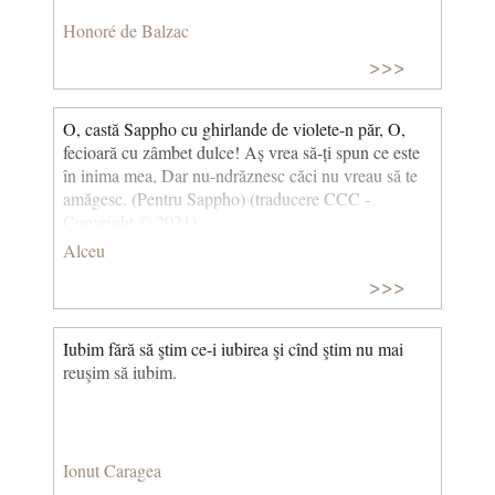
Honoré de Balzac
>>>
O, castă Sappho cu ghirlande de violete-n păr, O,
fecioară cu zâmbet dulce! Aș vrea să-ți spun ce este
în inima mea, Dar nu-ndrăznesc căci nu vreau să te
amăgesc. (Pentru Sappho) (traducere CCC -
Copyright © 2021)
Alceu
>>>
Iubim fără să ştim ce‑i iubirea şi cînd ştim nu mai
reuşim să iubim.
Ionut Caragea