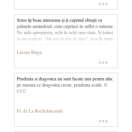
>>>
Setos iți beau mireasma și-ți cuprind obrajii cu
palmele-amândouă, cum cuprinzi în suflet o minune.
Ne arde-apropierea, ochi în ochi cum stam. Si totusi
tu-mi soptesti: "Mi-asa de dor de tine!" Asa de tainic
tu mi-o spui si dornic, parc-as fi pribeag pe-un alt
pamânt. Femeie, ce mare porti în inima si cine esti?
Lucian Blaga
Mai cânta-mi inc-o data dorul tau, sa te ascult si
>>>
clipele sa-mi para niste muguri plini, din care
infloresc aievea - vesnicii. (Dorul)
Prudenta si dragostea nu sunt facute una pentru alta:
pe masura ce dragostea creste, prudenta scade. ©
CCC
Fr. de La Rochefoucauld
>>>