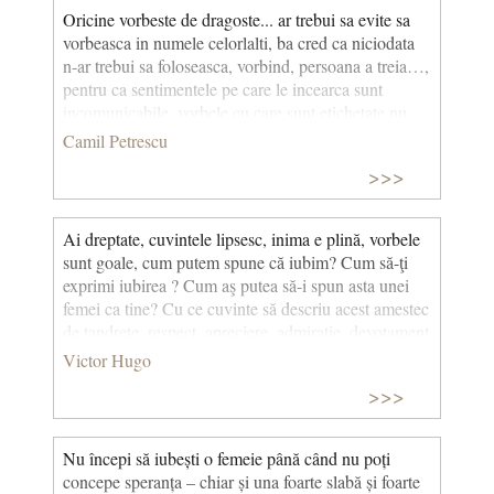
Oricine vorbeste de dragoste... ar trebui sa evite sa
vorbeasca in numele celorlalti, ba cred ca niciodata
n-ar tre­bui sa foloseasca, vorbind, persoana a treia…,
pentru ca sentimentele pe care le incearca sunt
incomunicabile, vorbele cu care sunt etichetate nu
corespund aceluiasi continut, intensitatea si durata
Camil Petrescu
sentimentului pot fi nesfarsit de felurite…
>>>
Ai dreptate, cuvintele lipsesc, inima e plină, vorbele
sunt goale, cum putem spune că iubim? Cum să-ţi
exprimi iubirea ? Cum aş putea să-i spun asta unei
femei ca tine? Cu ce cuvinte să descriu acest amestec
de tandreţe, respect, apreciere, admiraţie, devotament
şi adoraţie pe care un suflet ca al tău îl naşte într-o
Victor Hugo
inimă ca a mea? Renunţ. Limbajul omenesc nu este
>>>
făcut pentru a exprima infinitul şi mă mulțumesc doar
să îţi spun că te iubesc! (Scrisoare către Léonie
d’Aunet) © CCC
Nu începi să iubești o femeie până când nu poți
concepe speranța – chiar și una foarte slabă și foarte