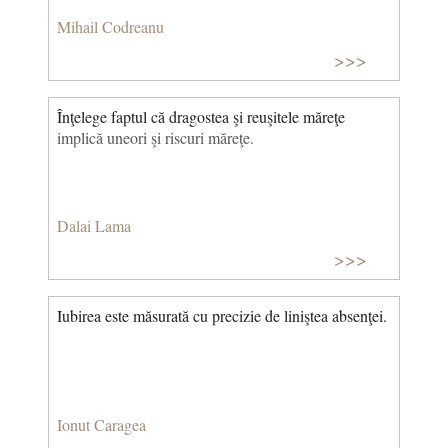
Mihail Codreanu
>>>
Înţelege faptul că dragostea şi reuşitele măreţe
implică uneori şi riscuri măreţe.
Dalai Lama
>>>
Iubirea este măsurată cu precizie de liniştea absenţei.
Ionut Caragea