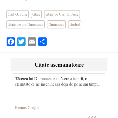
Carl G. Jung
citate
citate de Carl G. Jung
citate despre Dumnezeu
Dumnezeu
simbol
Facebook
Twitter
Email
Share
Citate asemanatoare
Tăcerea lui Dumnezeu e o tăcere a iubirii, o
eternitate ce ne înseninează deja de pe acum timpul.
Remus Crețan
>>>