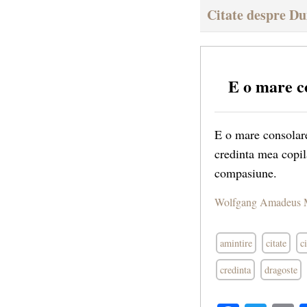
Citate despre D
E o mare c
E o mare consolar
credinta mea copila
compasiune.
Wolfgang Amadeus 
amintire
citate
c
credinta
dragoste