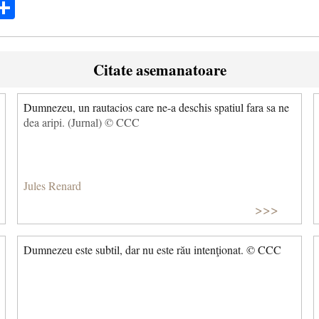
ok
ter
mail
Share
Citate asemanatoare
Dumnezeu, un rautacios care ne-a deschis spatiul fara sa ne
dea aripi. (Jurnal) © CCC
Jules Renard
>>>
Dumnezeu este subtil, dar nu este rău intenţionat. © CCC