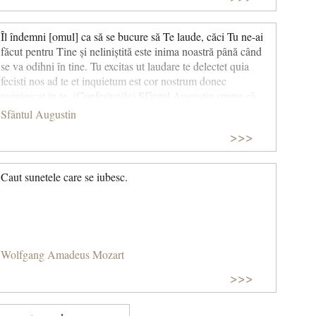
Îl îndemni [omul] ca să se bucure să Te laude, căci Tu ne-ai
făcut pentru Tine și neliniștită este inima noastră până când
se va odihni în tine. Tu excitas ut laudare te delectet quia
fecisti nos ad te et inquietum est cor nostrum donec
requiescat in te. (Confesiunile) Sfântul Augustin spune că
Dumnezeu l-a creat pe om pentru uzul Său; omul a fost făcut
Sfântul Augustin
ca să ducă la bun sfârșit lucrările pentru care Dumnezeu l-a
>>>
proiectat, și anume să-L laude, să-I aducă slavă.
Caut sunetele care se iubesc.
Wolfgang Amadeus Mozart
>>>