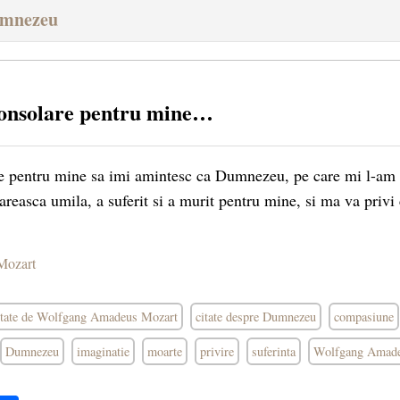
umnezeu
onsolare pentru mine…
e pentru mine sa imi amintesc ca Dumnezeu, pe care mi l-am 
reasca umila, a suferit si a murit pentru mine, si ma va privi 
Mozart
itate de Wolfgang Amadeus Mozart
citate despre Dumnezeu
compasiune
Dumnezeu
imaginatie
moarte
privire
suferinta
Wolfgang Amade