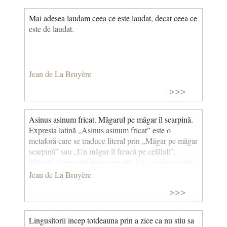
Mai adesea laudam ceea ce este laudat, decat ceea ce
este de laudat.
Jean de La Bruyère
>>>
Asinus asinum fricat. Măgarul pe măgar îl scarpină.
Expresia latină „Asinus asinum fricat” este o
metaforă care se traduce literal prin „Măgar pe măgar
scarpină” sau „Un măgar îl freacă pe celălalt”.
Măgarii, cunoscuți pentru prostia lor, s-ar freca unii
de alții atunci când se recunosc sau pentru a-și calma
Jean de La Bruyère
mâncărimea. Prin extensie, două persoane stupide
>>>
care se întâlnesc ar avea tendința să-și facă reciproc
complimente, să se felicite reciproc. Această expresie
este adesea folosită pentru a descrie o situație în care
Lingusitorii incep totdeauna prin a zice ca nu stiu sa
doi oameni se măgulesc reciproc sau își aduc