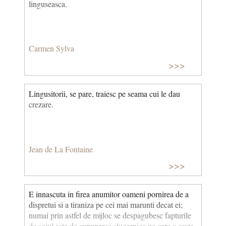
linguseasca.
reciproc laude în public, fără nicio bază reală, pentru
a menține o fațadă socială sau din ipocrizie. Folosit
pentru a descrie două persoane care se laudă excesiv
una pe alta. Oamenii vanitoși se lingușesc reciproc în
Carmen Sylva
privința calităților pe care nu le posedă.
>>>
Lingusitorii, se pare, traiesc pe seama cui le dau
crezare.
Jean de La Fontaine
>>>
E innascuta in firea anumitor oameni pornirea de a
dispretui si a tiraniza pe cei mai marunti decat ei;
numai prin astfel de mijloc se despagubesc fapturile
de soiul asta de supunerea slugarnica pe care o arata