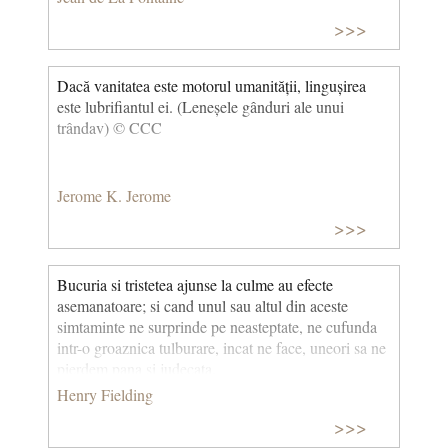
>>>
Dacă vanitatea este motorul umanității, lingușirea
este lubrifiantul ei. (Leneșele gânduri ale unui
trândav) © CCC
Jerome K. Jerome
>>>
Bucuria si tristetea ajunse la culme au efecte
asemanatoare; si cand unul sau altul din aceste
simtaminte ne surprinde pe neasteptate, ne cufunda
intr-o groaznica tulburare, incat ne face, uneori sa ne
pierdem pana si judecata.
Henry Fielding
>>>