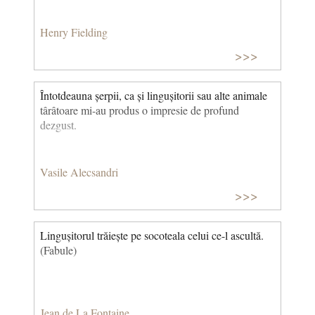
Henry Fielding
>>>
Întotdeauna șerpii, ca și lingușitorii sau alte animale
târâtoare mi-au produs o impresie de profund
dezgust.
Vasile Alecsandri
>>>
Lingușitorul trăiește pe socoteala celui ce-l ascultă.
(Fabule)
Jean de La Fontaine