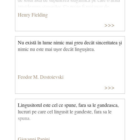
intotdeauna stapanilor. Ce poate fi mai usor de
inteles, intr-adevar, decat ca lingusitorii si sclavii sa
Henry Fielding
impuna celor mai prejos decat ei exact tributul pe
>>>
care ei il platesc celor mai presus decat ei?
Nu există în lume nimic mai greu decât sinceritatea şi
nimic nu este mai uşor decât linguşirea.
Feodor M. Dostoievski
>>>
Lingusitorul este cel ce spune, fara sa le gandeasca,
lucruri pe care cel lingusit le gandeste, fara sa le
spuna.
Giovanni Papini