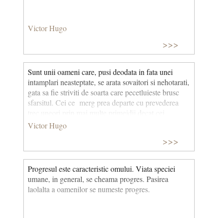
Victor Hugo
>>>
Sunt unii oameni care, pusi deodata in fata unei
intamplari neasteptate, se arata sovaitori si nehotarati,
gata sa fie striviti de soarta care pecetluieste brusc
sfarsitul. Cei ce merg prea departe cu prevederea
trec uneori prin mai multe primejdii decat cei
cutezatori.
Victor Hugo
>>>
Progresul este caracteristic omului. Viata speciei
umane, in general, se cheama progres. Pasirea
laolalta a oamenilor se numeste progres.