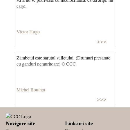
carje.
Victor Hugo
>>>
Zambetul este sarutul sufletului. (Drumuri presarate
cu ganduri nemuritoare) © CCC
Michel Bouthot
>>>
Navigare site
Link-uri site