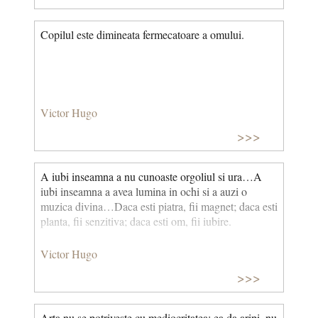
Copilul este dimineata fermecatoare a omului.
Victor Hugo
>>>
A iubi inseamna a nu cunoaste orgoliul si ura…A
iubi inseamna a avea lumina in ochi si a auzi o
muzica divina…Daca esti piatra, fii magnet; daca esti
planta, fii senzitiva; daca esti om, fii iubire.
Victor Hugo
>>>
Arta nu se potriveste cu mediocritatea: ea da aripi, nu