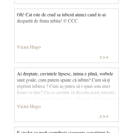
Oh! Cat este de crud sa iubesti atunci cand te-ai
despartit de fiinta iubita! © CCC
Victor Hugo
>>>
Ai dreptate, cuvintele lipsesc, inima e plină, vorbele
sunt goale, cum putem spune că iubim? Cum să-ţi
exprimi iubirea ? Cum aş putea să-i spun asta unei
femei ca tine? Cu ce cuvinte să descriu acest amestec
de tandreţe, respect, apreciere, admiraţie, devotament
şi adoraţie pe care un suflet ca al tău îl naşte într-o
Victor Hugo
inimă ca a mea? Renunţ. Limbajul omenesc nu este
>>>
făcut pentru a exprima infinitul şi mă mulțumesc doar
să îţi spun că te iubesc! (Scrisoare către Léonie
d’Aunet) © CCC
E ciudat ce mult contribuie siguranta constiintei la