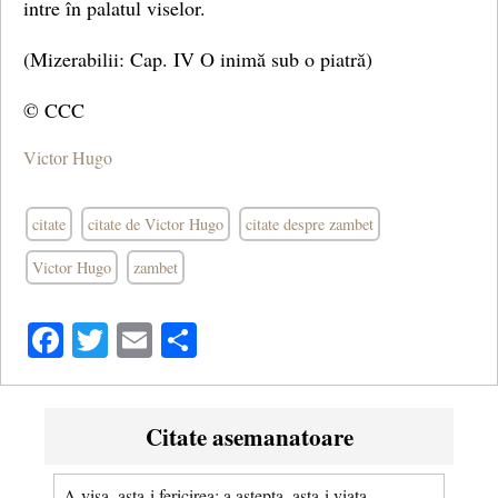
intre în palatul viselor.
(Mizerabilii: Cap. IV O inimă sub o piatră)
© CCC
Victor Hugo
citate
citate de Victor Hugo
citate despre zambet
Victor Hugo
zambet
Facebook
Twitter
Email
Share
Citate asemanatoare
A visa, asta-i fericirea; a astepta, asta-i viata.