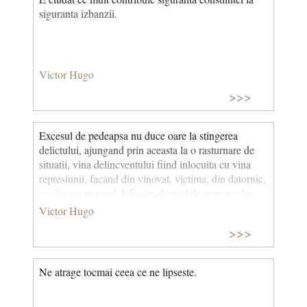
siguranta izbanzii.
Victor Hugo
>>>
Excesul de pedeapsa nu duce oare la stingerea
delictului, ajungand prin aceasta la o rasturnare de
situatii, vina delincventului fiind inlocuita cu vina
represiunii, facand din vinovat, victima, din datornic,
creditor si punand definitiv dreptul de partea celui
ce-l violase?
Victor Hugo
>>>
Ne atrage tocmai ceea ce ne lipseste.