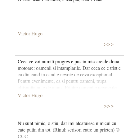
Victor Hugo
>>>
Ceea ce voi numiti progres e pus in miscare de doua
motoare: oamenii si intamplarile. Dar ceea ce e trist e
ca din cand in cand e nevoie de ceva exceptional.
Pentru evenimente, ca si pentru oameni, trupa
obisnuita nu e de ajuns. Printre oameni e nevoie de
genii si printre evenimente - de revolutii. Marile
Victor Hugo
accidente sunt legea si ordinea lucrurilor, alcatuirea
>>>
lumii nu se poate lipsi de ele.
Nu sunt nimic, o stiu, dar imi alcatuiesc nimicul cu
cate putin din tot. (Rinul: scrisori catre un prieten) ©
CCC