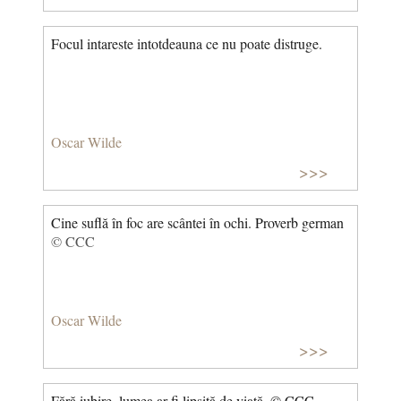
Focul intareste intotdeauna ce nu poate distruge.
Oscar Wilde
>>>
Cine suflă în foc are scântei în ochi. Proverb german
© CCC
Oscar Wilde
>>>
Fără iubire, lumea ar fi lipsită de viață. © CCC