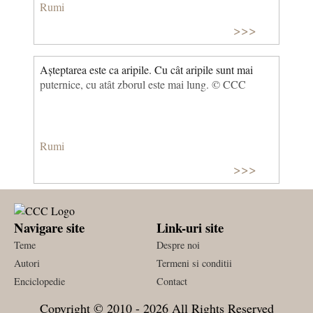
Rumi
>>>
Așteptarea este ca aripile. Cu cât aripile sunt mai
puternice, cu atât zborul este mai lung. © CCC
Rumi
>>>
Navigare site
Link-uri site
Teme
Despre noi
Autori
Termeni si conditii
Enciclopedie
Contact
Copyright © 2010 - 2026 All Rights Reserved