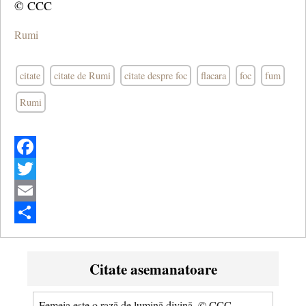
© CCC
Rumi
citate
citate de Rumi
citate despre foc
flacara
foc
fum
Rumi
Facebook
Twitter
Email
Share
Citate asemanatoare
Femeia este o rază de lumină divină. © CCC