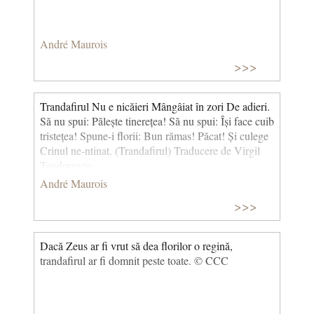
André Maurois
>>>
Trandafirul Nu e nicăieri Mângâiat în zori De adieri.
Să nu spui: Pălește tinerețea! Să nu spui: Își face cuib
tristețea! Spune-i florii: Bun rămas! Păcat! Și culege
Crinul ne-ntinat. (Trandafirul) Traducere de Virgil
Teodorescu
André Maurois
>>>
Dacă Zeus ar fi vrut să dea florilor o regină,
trandafirul ar fi domnit peste toate. © CCC