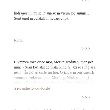
Îndrăgostiții nu se întâlnesc în vreun loc anume…
Sunt unul în celălalt în fiecare clipă.
Rumi
>>>
E vremea rozelor ce mor, Mor în grădini și mor și-n
mine - Ș-au fost atât de viață pline, Și azi se sting așa
ușor. În tot, se simte un fior. O jale e în orișicine. E
vremea rozelor ce mor - Mor în grădini, și mor și-n
mine. Pe sub amurgu-ntristător, Curg vălmășaguri
de suspine, Și-n marea noapte care vine Duioase-și
Alexandru Macedonski
pleacă fruntea lor... - E vremea rozelor ce mor.
>>>
(Rondelul rozelor ce mor)