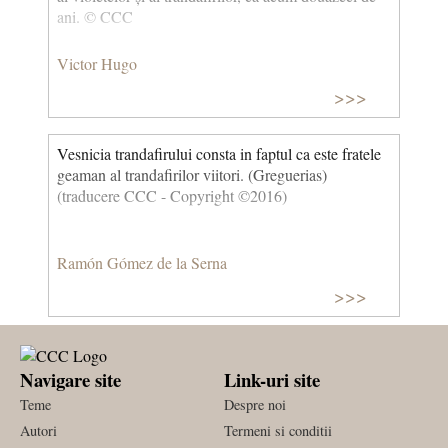
ani. © CCC
Victor Hugo
>>>
Vesnicia trandafirului consta in faptul ca este fratele
geaman al trandafirilor viitori. (Greguerias)
(traducere CCC - Copyright ©2016)
Ramón Gómez de la Serna
>>>
Navigare site
Link-uri site
Teme
Despre noi
Autori
Termeni si conditii