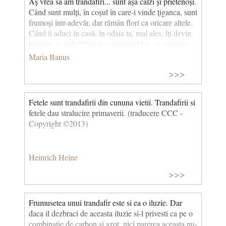
Aș vrea să am trandafiri... sunt așa calzi și prietenoși.
Când sunt mulți, în coșul în care-i vinde țiganca, sunt
frumoși într-adevăr, dar rămân flori ca oricare altele.
Când îi aduci în casă, în odaia ta, mai ales, îți devin
prieteni, te îmbrățișează cu mirosul lor, cu culoarea,
și nu știu cum - parcă așteaptă să fie și ei mângâiați.
Maria Banus
Mai că îmi vine să-i sărut. Ei sunt mai albi, mai curați
>>>
decât oamenii. (Însemnările mele)
Fetele sunt trandafirii din cununa vietii. Trandafirii si
fetele dau stralucire primaverii. (traducere CCC -
Copyright ©2013)
Heinrich Heine
>>>
Frumusetea unui trandafir este si ea o iluzie. Dar
daca il dezbraci de aceasta iluzie si-l privesti ca pe o
combinatie de carbon si azot, nici parerea aceasta nu-