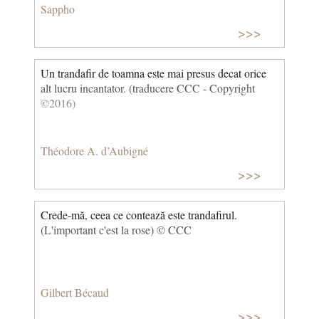
Sappho
>>>
Un trandafir de toamna este mai presus decat orice
alt lucru incantator. (traducere CCC - Copyright
©2016)
Théodore A. d’Aubigné
>>>
Crede-mă, ceea ce contează este trandafirul.
(L'important c'est la rose) © CCC
Gilbert Bécaud
>>>