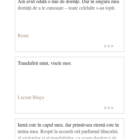
Am avut odată o mie de dorințe. Dar în singura mea
dorință de a te cunoaște – toate celelalte s-au topit.
Rumi
>>>
Trandafirii mint, visele mor.
Lucian Blaga
>>>
Iarnă este în capul meu, dar primăvara eternă este în
inima mea. Respir la această oră parfumul liliacului,
al violetelor și al trandafirilor, ca acum douăzeci de