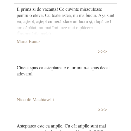
E prima zi de vacanță! Ce cuvinte miraculoase
pentru o elevă. Cu toate astea, nu mă bucur. Aşa sunt
eu; aştept, aştept cu nerăbdare un lucru şi, după ce l-
am căpătat, nu mai îmi face nici o plăcere.
(Însemnările mele)
Maria Banus
>>>
Cine a spus ca asteptarea e o tortura n-a spus decat
adevarul.
Niccolò Machiavelli
>>>
Așteptarea este ca aripile. Cu cât aripile sunt mai