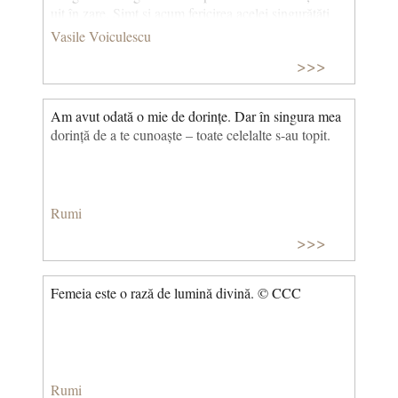
uit în zare. Simt și acum fericirea acelei singurătăți
copilărești plină de o mare, de o nespusă, de o
Vasile Voiculescu
mistică așteptare. Așteptam de atunci ceva ce aștept
>>>
și acum... Mă simțeam, mă credeam predestinat... ce
așteptam? Îngeri, pe Dumnezeu, pe Sfântul Petre...?
(Confesiunea unui scriitor și medic)
Am avut odată o mie de dorințe. Dar în singura mea
dorință de a te cunoaște – toate celelalte s-au topit.
Rumi
>>>
Femeia este o rază de lumină divină. © CCC
Rumi