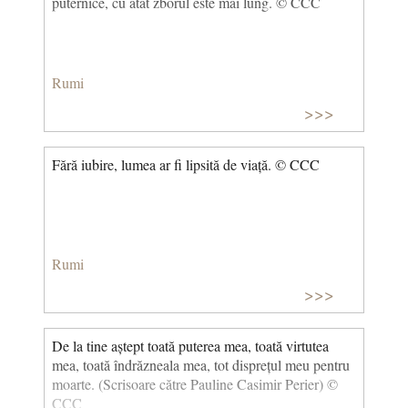
puternice, cu atât zborul este mai lung. © CCC
Rumi
>>>
Fără iubire, lumea ar fi lipsită de viață. © CCC
Rumi
>>>
De la tine aștept toată puterea mea, toată virtutea
mea, toată îndrăzneala mea, tot disprețul meu pentru
moarte. (Scrisoare către Pauline Casimir Perier) ©
CCC