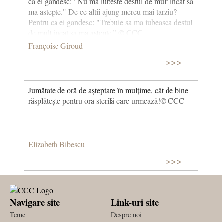
ca ei gandesc: "Nu ma iubeste destul de mult incat sa
ma astepte." De ce altii ajung mereu mai tarziu?
Pentru ca ei gandesc: "Trebuie sa ma iubeasca destul
de mult incat sa ma astepte.” © CCC
Françoise Giroud
>>>
Jumătate de oră de așteptare în mulțime, cât de bine
răsplătește pentru ora sterilă care urmează! ​© CCC
Elizabeth Bibescu
>>>
Navigare site
Link-uri site
Teme
Despre noi