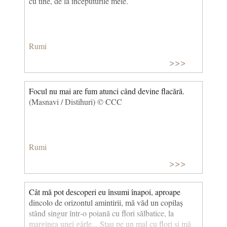
cu tine, de la începuturile mele.
Rumi
>>>
Focul nu mai are fum atunci când devine flacără.
(Masnavi / Distihuri) © CCC
Rumi
>>>
Cât mă pot descoperi eu însumi înapoi, aproape
dincolo de orizontul amintirii, mă văd un copilaș
stând singur într‐o poiană cu flori sălbatice, la
marginea unei gârle... Stau pe un mal cu flori și mă