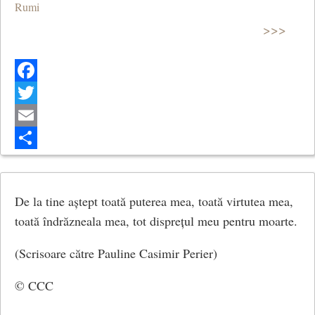
Rumi
>>>
Facebook
Twitter
Email
Share
De la tine aștept toată puterea mea, toată virtutea mea,
toată îndrăzneala mea, tot disprețul meu pentru moarte.
(Scrisoare către Pauline Casimir Perier)
© CCC