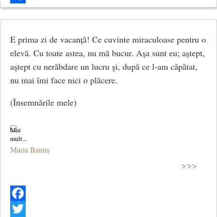
Share
E prima zi de vacanță! Ce cuvinte miraculoase pentru o
elevă. Cu toate astea, nu mă bucur. Aşa sunt eu; aştept,
aştept cu nerăbdare un lucru şi, după ce l-am căpătat,
nu mai îmi face nici o plăcere.
(Însemnările mele)
Maria Banuș
>>>
Facebook