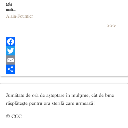
Alain-Fournier
>>>
Facebook
Twitter
Email
Share
Jumătate de oră de așteptare în mulțime, cât de bine
răsplătește pentru ora sterilă care urmează!
​© CCC