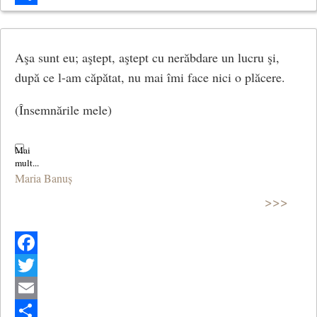
Share
Aşa sunt eu; aştept, aştept cu nerăbdare un lucru şi,
după ce l-am căpătat, nu mai îmi face nici o plăcere.
(Însemnările mele)
Maria Banuș
>>>
Facebook
Twitter
Email