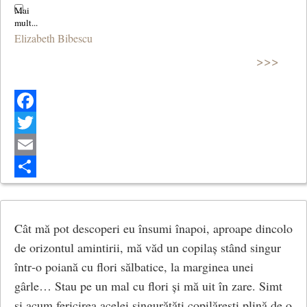
Elizabeth Bibescu
>>>
Facebook
Twitter
Email
Share
Cât mă pot descoperi eu însumi înapoi, aproape dincolo
de orizontul amintirii, mă văd un copilaș stând singur
într‐o poiană cu flori sălbatice, la marginea unei
gârle… Stau pe un mal cu flori și mă uit în zare. Simt
și acum fericirea acelei singurătăți copilărești plină de o