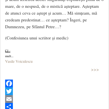
mare, de o nespusă, de o mistică așteptare. Așteptam
de atunci ceva ce aștept și acum… Mă simțeam, mă
credeam predestinat… ce așteptam? Îngeri, pe
Dumnezeu, pe Sfântul Petre…?
(Confesiunea unui scriitor și medic)
Vasile Voiculescu
>>>
Facebook
Twitter
Email