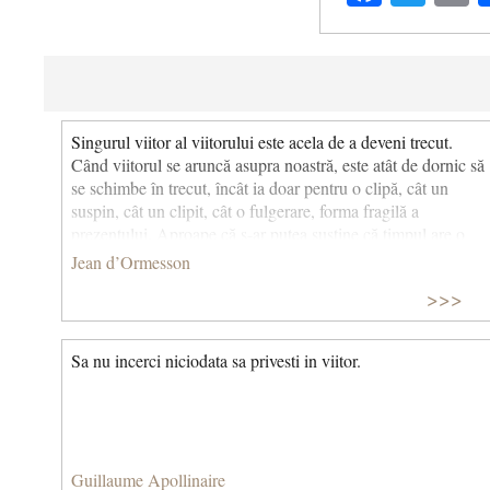
Singurul viitor al viitorului este acela de a deveni trecut.
Când viitorul se aruncă asupra noastră, este atât de dornic să
se schimbe în trecut, încât ia doar pentru o clipă, cât un
suspin, cât un clipit, cât o fulgerare, forma fragilă a
prezentului. Aproape că s-ar putea susține că timpul are o
singură idee: să sară peste etapa prezentului. (Într-o zi voi
Jean d’Ormesson
pleca fără să fi spus totul) © CCC
>>>
Sa nu incerci niciodata sa privesti in viitor.
Guillaume Apollinaire