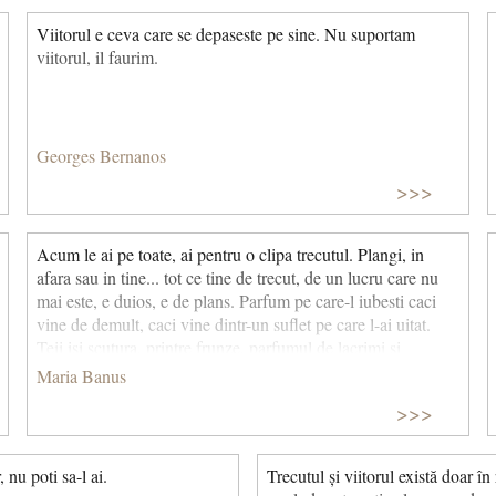
Viitorul e ceva care se depaseste pe sine. Nu suportam
viitorul, il faurim.
Georges Bernanos
>>>
Acum le ai pe toate, ai pentru o clipa trecutul. Plangi, in
afara sau in tine... tot ce tine de trecut, de un lucru care nu
mai este, e duios, e de plans. Parfum pe care-l iubesti caci
vine de demult, caci vine dintr-un suflet pe care l-ai uitat.
Teii isi scutura, printre frunze, parfumul de lacrimi si
racoare, ca notele induiosatoare care se strecoara prin
Maria Banus
ferestre spre strada. (Însemnările mele)
>>>
 nu poti sa-l ai.
Trecutul și viitorul există doar în