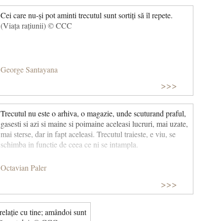
Cei care nu-și pot aminti trecutul sunt sortiți să îl repete.
(Viața rațiunii) © CCC
George Santayana
>>>
Trecutul nu este o arhiva, o magazie, unde scuturand praful,
gasesti si azi si maine si poimaine aceleasi lucruri, mai uzate,
mai sterse, dar in fapt aceleasi. Trecutul traieste, e viu, se
schimba in functie de ceea ce ni se intampla.
Octavian Paler
>>>
 relație cu tine; amândoi sunt