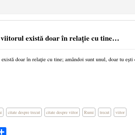
 viitorul există doar în relație cu tine…
l există doar în relație cu tine; amândoi sunt unul, doar tu ești
mi
citate despre trecut
citate despre viitor
Rumi
trecut
viitor
ok
ter
mail
Share