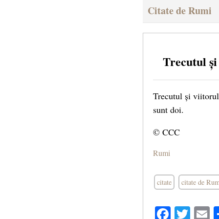
Citate de Rumi
Trecutul și
Trecutul și viitoru
sunt doi.
© CCC
Rumi
citate
citate de Ru
Facebo
Twit
E