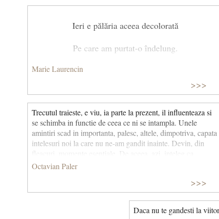
Ieri e pălăria aceea decolorată
Pe care am purtat-o îndelung.
Marie Laurencin
Ieri e o biată rochie
>>>
Care nu mai este la modă.
Trecutul traieste, e viu, ia parte la prezent, il influenteaza si
Ieri e cea mai frumoasă mănăstire,
se schimba in functie de ceea ce ni se intampla. Unele
amintiri scad in importanta, palesc, altele, dimpotriva, capata
Atât de goală acum
intelesuri noi la care nu ne-am gandit inainte. Devin, din
fleacuri, momente esentiale. De aceea, azi, inteleg ca
Și trandafirul melancolic
destinul se ascunde, deseori, in cea mai cenusie si
Octavian Paler
insesizabila banalitate.
>>>
Din caietele fetelor.
Ieri e inima mea greșit dăruită.
Daca nu te gandesti la viitor,