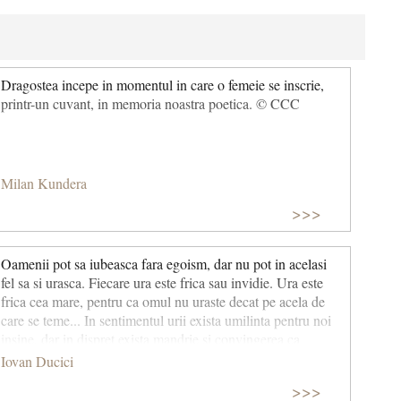
Dragostea incepe in momentul in care o femeie se inscrie,
printr-un cuvant, in memoria noastra poetica. © CCC
Milan Kundera
>>>
Oamenii pot sa iubeasca fara egoism, dar nu pot in acelasi
fel sa si urasca. Fiecare ura este frica sau invidie. Ura este
frica cea mare, pentru ca omul nu uraste decat pe acela de
care se teme... In sentimentul urii exista umilinta pentru noi
insine, dar in dispret exista mandrie si convingerea ca
suntem mai buni si superiori aceluia pe care il dispretuim.
Iovan Ducici
Ura nu provine niciodata din deosebire de convingeri, nici
>>>
din deosebire de principii morale. Adevaratul om superior