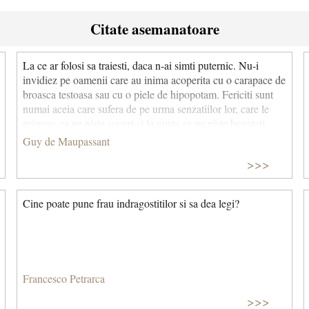
Citate asemanatoare
La ce ar folosi sa traiesti, daca n-ai simti puternic. Nu-i
invidiez pe oamenii care au inima acoperita cu o cara­pace de
broasca testoasa sau cu o piele de hipopotam. Fericiti sunt
numai aceia care sufera de pe urma senzatiilor lor, care le
primesc ca pe niste socuri si le gusta ca pe niste bunatati.
Pentru ca trebuie sa ne trecem prin minte toate emotiile,
Guy de Maupassant
fericite sau triste, sa ne saturam cu ele, sa ne imbatam pana la
>>>
cea mai ascutita bucurie si pana la disperarea cea mai
dureroasa.
Cine poate pune frau indragostitilor si sa dea legi?
Francesco Petrarca
>>>