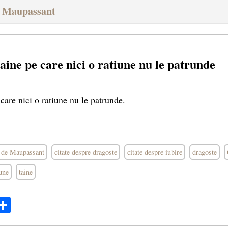
e Maupassant
aine pe care nici o ratiune nu le patrunde
care nici o ratiune nu le patrunde.
y de Maupassant
citate despre dragoste
citate despre iubire
dragoste
iune
taine
ok
ter
mail
Share