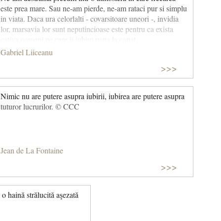
este prea mare. Sau ne-am pierde, ne-am rataci pur si simplu
in viata. Daca ura celorlalti - covarsitoare uneori -, invidia
lor, marsavia lor sunt neputincioase este pentru ca exista
cativa oameni pe care ii iubim pana la capat.
Gabriel Liiceanu
>>>
Nimic nu are putere asupra iubirii, iubirea are putere asupra
tuturor lucrurilor. © CCC
Jean de La Fontaine
>>>
 o haină strălucită aşezată