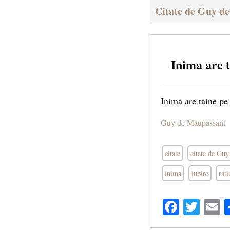
Citate de Guy d
Inima are t
Inima are taine pe 
Guy de Maupassant
citate
citate de Gu
inima
iubire
rat
Facebo
Twit
E