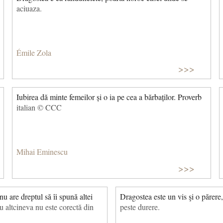
aciuaza.
Émile Zola
>>>
Iubirea dă minte femeilor și o ia pe cea a bărbaților. Proverb
italian © CCC
Mihai Eminescu
>>>
 are dreptul să îi spună altei
Dragostea este un vis şi o părere,
u altcineva nu este corectă din
peste durere.