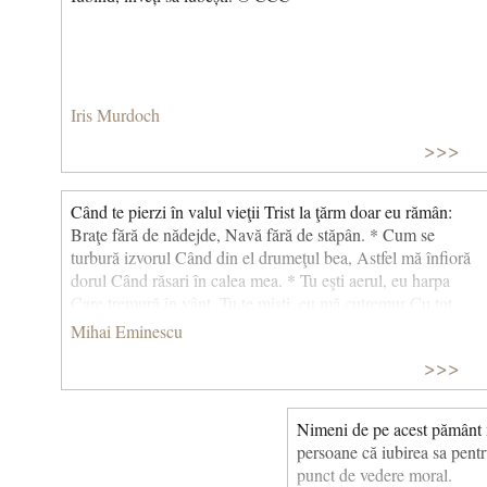
Iris Murdoch
>>>
Când te pierzi în valul vieţii Trist la ţărm doar eu rămân:
Braţe fără de nădejde, Navă fără de stăpân. * Cum se
turbură izvorul Când din el drumeţul bea, Astfel mă înfioră
dorul Când răsari în calea mea. * Tu eşti aerul, eu harpa
Care tremură în vânt, Tu te mişti, eu mă cutremur Cu tot
sufletul în cânt. * Eu sunt trubadurul. Lira Este sufletul din
Mihai Eminescu
tine, Am să cânt din al tău suflet Să fac lumea să suspine.
>>>
(Catrene)
Nimeni de pe acest pământ nu
persoane că iubirea sa pentr
punct de vedere moral.