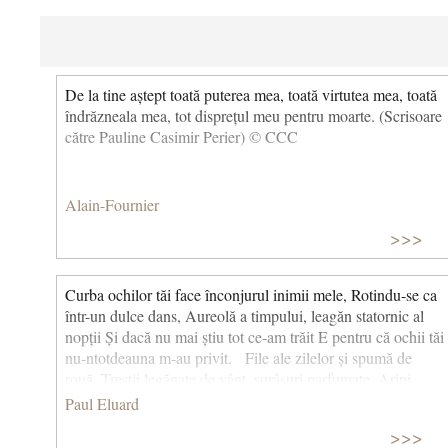
De la tine aștept toată puterea mea, toată virtutea mea, toată
îndrăzneala mea, tot disprețul meu pentru moarte. (Scrisoare
către Pauline Casimir Perier) © CCC
Alain-Fournier
>>>
Curba ochilor tăi face înconjurul inimii mele, Rotindu-se ca
într-un dulce dans, Aureolă a timpului, leagăn statornic al
nopții Și dacă nu mai știu tot ce-am trăit E pentru că ochii tăi
nu-ntotdeauna m-au privit. File ale zilelor și spumă de
rouă, Trestii legănate de vânt, surâsuri parfumate, Aripi
acoperind lumea de lumină, Bărci doldora de cer și de mare,
Paul Eluard
Vânători de sunete și torente de culori, Parfumuri născute
>>>
în cuibarul aurorelor Ce se-odihnesc mereu pe galbenul-pai