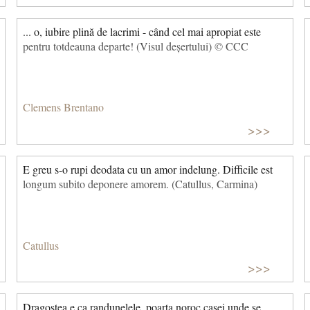
... o, iubire plină de lacrimi - când cel mai apropiat este
pentru totdeauna departe! (Visul deșertului) © CCC
Clemens Brentano
>>>
E greu s-o rupi deodata cu un amor indelung. Difficile est
longum subito deponere amorem. (Catullus, Carmina)
Catullus
>>>
Dragostea e ca randunelele, poarta noroc casei unde se