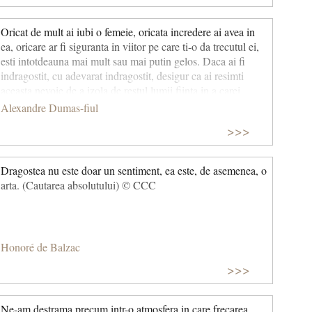
nu uraste nici chiar pe omul de care se teme.
Oricat de mult ai iubi o femeie, oricata incredere ai avea in
ea, oricare ar fi siguranta in viitor pe care ti-o da trecutul ei,
esti intotdeauna mai mult sau mai putin gelos. Daca ai fi
indragostit, cu adevarat indragostit, desigur ca ai resimti
aceasta nevoie de a izola de restul lumii fiinta in a carei
inima ai vrea sa fii numai tu.
Alexandre Dumas-fiul
>>>
Dragostea nu este doar un sentiment, ea este, de asemenea, o
arta. (Cautarea absolutului) © CCC
Honoré de Balzac
>>>
Ne-am destrama precum intr-o atmosfera in care frecarea