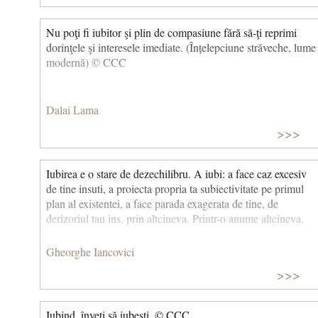
al stelelor, Așa cum ziua se însoțește cu puritatea Întreaga
lume se însoțește cu ochii tăi inocenți Și tot sângele-mi curge
Nu poţi fi iubitor şi plin de compasiune fără să-ţi reprimi
în privirile lor. (Curba ochilor tăi, vol. Capitala durerii, 1926)
dorinţele şi interesele imediate. (Înțelepciune străveche, lume
Această poezie este, cu siguranță, un cântec de dragoste
modernă) © CCC
pentru Gala (de care s-a desparțit ulterior, ea devenind soția
lui Salvador Dali), dar este și un cântec dedicat iubirii, un
imn închinat iubirii. Copyright © CCC
Dalai Lama
>>>
Iubirea e o stare de dezechilibru. A iubi: a face caz excesiv
de tine insuti, a proiecta propria ta subiectivitate pe primul
plan al existentei, a face parada exagerata de tine, de
derizoriul tau ins, prin altcineva. Printr-o anume altcineva.
Gheorghe Iancovici
>>>
Iubind, înveți să iubești. © CCC