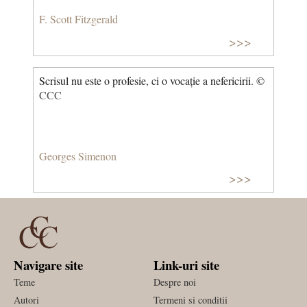
F. Scott Fitzgerald
>>>
Scrisul nu este o profesie, ci o vocație a nefericirii. ©
CCC
Georges Simenon
>>>
Navigare site
Link-uri site
Teme
Despre noi
Autori
Termeni si conditii