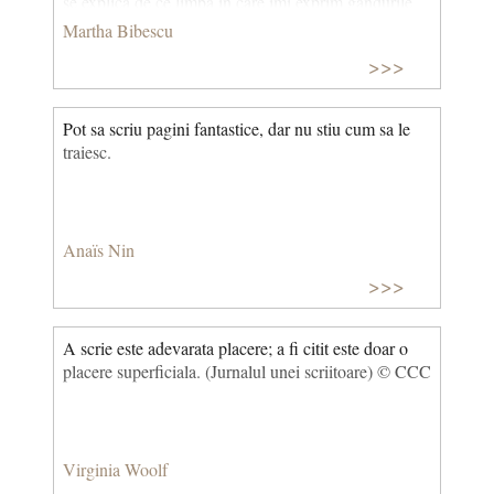
se explică de ce limba în care îmi exprim gândurile
este franceza. Sunt convinsă că asta nu poate aduce
Martha Bibescu
decât beneficii unui scriitor de origine română.
>>>
Scriind într-o limbă universală, poți fi tradus și citit în
întreaga lume, facilitând astfel cunoașterea spiritului
autohton de către cei care nu îți cunosc limba. Și
Pot sa scriu pagini fantastice, dar nu stiu cum sa le
cred că toți aspirăm la universalitate...” („O oră cu
traiesc.
Prințesa Martha Bibescu”, Ilustrațiunea română, 2
(An VIII): 15, 5 ianuarie 1936) © CCC
Anaïs Nin
>>>
A scrie este adevarata placere; a fi citit este doar o
placere superficiala. (Jurnalul unei scriitoare) © CCC
Virginia Woolf