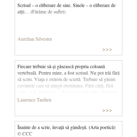
Scrisul – o eliberare de sine. Sinele – o eliberare de
alții… (
Fărâme de suflet)
Aurelian Silvestru
>>>
Fiecare trebuie să-şi găsească propria coloană
vertebrală. Pentru mine, a fost scrisul. Nu pot trăi fără
să scriu. Viaţa e extrem de scurtă. Trebuie să găsim
cuvintele care să atingă eternitatea. Fără cărţi, fără
scris, aş fi alunecat (...) E şansa vieţii mele. (Interviu
literar și cultural cu Olivia Gesbert, în 2019, la
Laurence Tardieu
emisiunea La Grande Table a postului de radio
>>>
France Culture) © CCC
Înainte de a scrie, învață să gândești. (Arta poetică)
© CCC