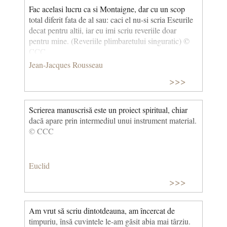
Fac acelasi lucru ca si Montaigne, dar cu un scop
total diferit fata de al sau: caci el nu-si scria Eseurile
decat pentru altii, iar eu imi scriu reveriile doar
pentru mine. (Reveriile plimbaretului singuratic) ©
CCC
Jean-Jacques Rousseau
>>>
Scrierea manuscrisă este un proiect spiritual, chiar
dacă apare prin intermediul unui instrument material.
© CCC
Euclid
>>>
Am vrut să scriu dintotdeauna, am încercat de
timpuriu, însă cuvintele le-am găsit abia mai târziu.