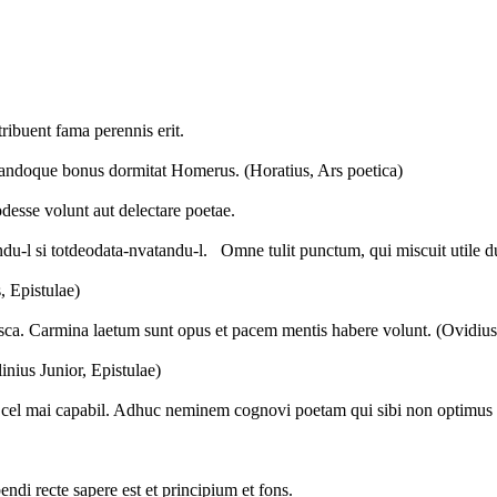
ribuent fama perennis erit.
quandoque bonus dormitat Homerus. (Horatius, Ars poetica)
odesse volunt aut delectare poetae.
fatandu-l si totdeodata-nvatandu-l. Omne tulit punctum, qui miscuit util
, Epistulae)
easca. Carmina laetum sunt opus et pacem men­tis habere volunt. (Ovidius,
Plinius Junior, Epistulae)
cel mai capabil. Adhuc neminem cognovi poetam qui sibi non optimus v
bendi recte sapere est et principium et fons.