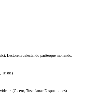
e dulci, Lectorem delectando pariterque monendo.
 Tristia)
idetur. (Cicero, Tusculanae Disputationes)