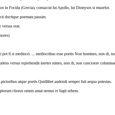
 in Focida (Grecia), consacrat lui Apollo, lui Dionysos si muzelor.
docti doctique poemata passim.
 versus erat.
mores)
oetii pot fi si mediocri. ... mediocribus esse poetis Non homines, non di,
prudens versus reprehendit inertes mines, non di, non concesere columna
...pictoribus atque poetis Quidlibet audendi semper fuit aequa potestas.
Scriptorum chorus omnis amat nemus et fugit urbem.