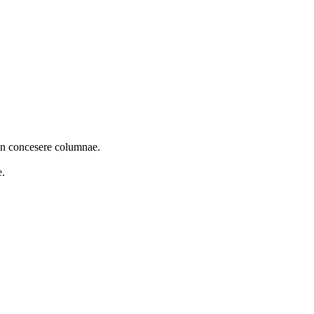
 non concesere columnae.
e.