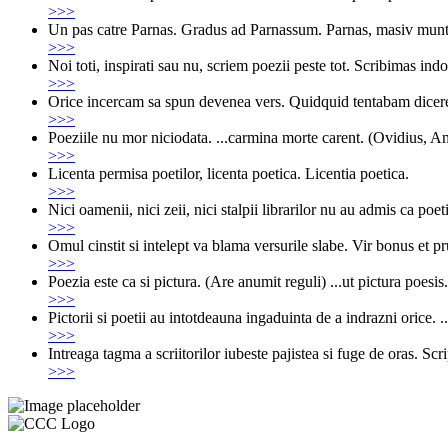
>>>
Un pas catre Parnas. Gradus ad Parnassum. Parnas, masiv muntos
>>>
Noi toti, inspirati sau nu, scriem poezii peste tot. Scribimas in
>>>
Orice incercam sa spun devenea vers. Quidquid tentabam dicere
>>>
Poeziile nu mor niciodata. ...carmina morte carent. (Ovidius, A
>>>
Licenta permisa poetilor, licenta poetica. Licentia poetica.
>>>
Nici oamenii, nici zeii, nici stalpii librarilor nu au admis ca p
>>>
Omul cinstit si intelept va blama versurile slabe. Vir bonus et 
>>>
Poezia este ca si pictura. (Are anumit reguli) ...ut pictura poesis.
>>>
Pictorii si poetii au intotdeauna ingaduinta de a indrazni orice. 
>>>
Intreaga tagma a scriitorilor iubeste pajistea si fuge de oras. 
>>>