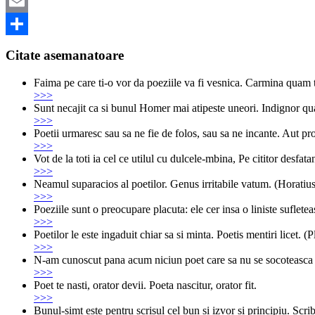
Twitter
Email
Share
Citate asemanatoare
Faima pe care ti-o vor da poeziile va fi vesnica. Carmina quam t
>>>
Sunt necajit ca si bunul Homer mai atipeste uneori. Indignor 
>>>
Poetii urmaresc sau sa ne fie de folos, sau sa ne incante. Aut pr
>>>
Vot de la toti ia cel ce utilul cu dulcele-mbina, Pe cititor des
>>>
Neamul suparacios al poetilor. Genus irritabile vatum. (Horatius
>>>
Poeziile sunt o preocupare placuta: ele cer insa o liniste suflet
>>>
Poetilor le este ingaduit chiar sa si minta. Poetis mentiri licet. (
>>>
N-am cunoscut pana acum niciun poet care sa nu se socoteasca 
>>>
Poet te nasti, orator devii. Poeta nascitur, orator fit.
>>>
Bunul-simt este pentru scrisul cel bun si izvor si principiu. Scri