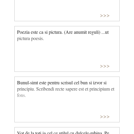
>>>
Poezia este ca si pictura. (Are anumit reguli) ...ut
pictura poesis.
>>>
Bunul-simt este pentru scrisul cel bun si izvor si
principiu. Scribendi recte sapere est et principium et
fons.
>>>
Vot de la toti ia cel ce utilul cu dulcele-mbina, Pe