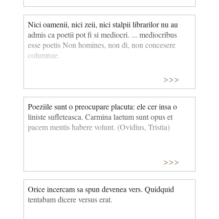
Nici oamenii, nici zeii, nici stalpii librarilor nu au
admis ca poetii pot fi si mediocri. ... mediocribus
esse poetis Non homines, non di, non concesere
columnae.
>>>
Poeziile sunt o preocupare placuta: ele cer insa o
liniste sufleteasca. Carmina laetum sunt opus et
pacem men­tis habere volunt. (Ovidius, Tristia)
>>>
Orice incercam sa spun devenea vers. Quidquid
tentabam dicere versus erat.