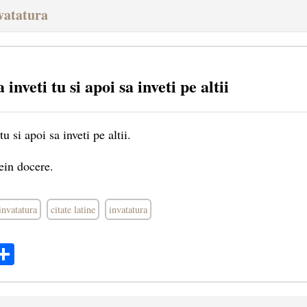
nvatatura
 inveti tu si apoi sa inveti pe altii
tu si apoi sa inveti pe altii.
ein docere.
invatatura
citate latine
invatatura
ok
ter
mail
Share