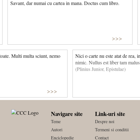
Savant, dar numai cu cartea in mana. Doctus cum libro.
>>>
toate. Multi multa sciunt, nemo
Nici o carte nu este atat de rea, i
nimic. Nullus est liber tam malus 
(Plinius Junior, Epistulae)
>>>
Navigare site
Link-uri site
Teme
Despre noi
Autori
Termeni si conditii
Enciclopedie
Contact