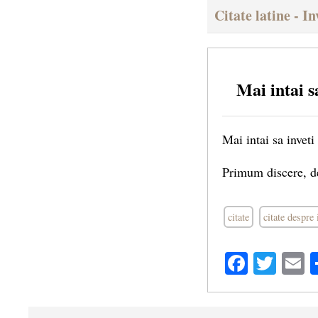
Citate latine - I
Mai intai sa
Mai intai sa inveti 
Primum discere, d
citate
citate despre 
Facebo
Twit
E