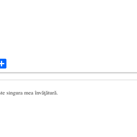
ok
ter
mail
Share
ste singura mea învăţătură.