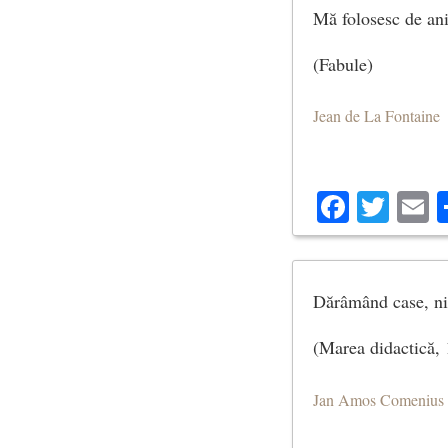
Mă folosesc de ani
(Fabule)
Jean de La Fontaine
Facebo
Twit
E
Dărâmând case, nim
(Marea didactică,
Jan Amos Comenius