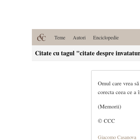
Teme
Autori
Enciclopedie
Citate cu tagul "citate despre invatatu
Omul care vrea să s
corecta ceea ce a î
(Memorii)
© CCC
Giacomo Casanova