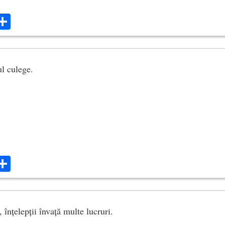
ok
ter
mail
Share
l culege.
ok
ter
mail
Share
 înțelepții învață multe lucruri.