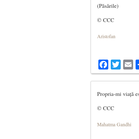
(Păsările)
© CCC
Aristofan
Facebo
Twit
E
Propria-mi viață e
© CCC
Mahatma Gandhi