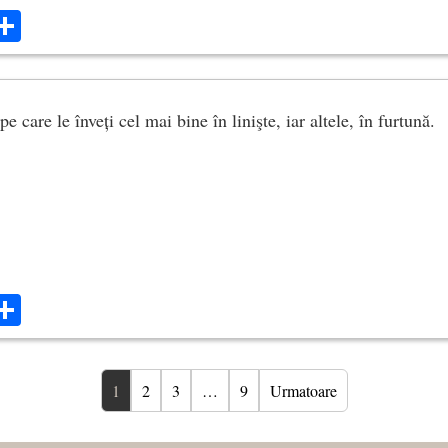
ok
ter
mail
Share
e care le înveți cel mai bine în linişte, iar altele, în furtună.
ok
ter
mail
Share
1
2
3
…
9
Urmatoare