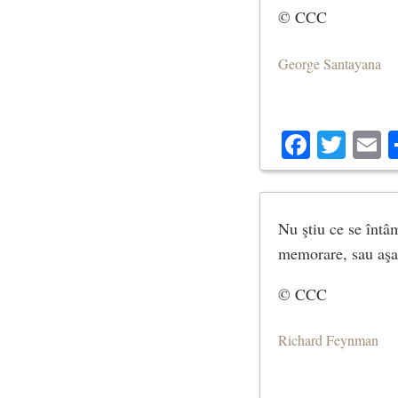
© CCC
George Santayana
Facebo
Twit
E
Nu ştiu ce se întâ
memorare, sau aşa 
© CCC
Richard Feynman