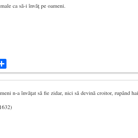
male ca să-i învăț pe oameni.
ok
ter
mail
Share
eni n-a învățat să fie zidar, nici să devină croitor, rupând ha
 1632)