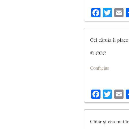
Facebo
Twit
E
Cel căruia îi place
© CCC
Confucius
Facebo
Twit
E
Chiar și cea mai î