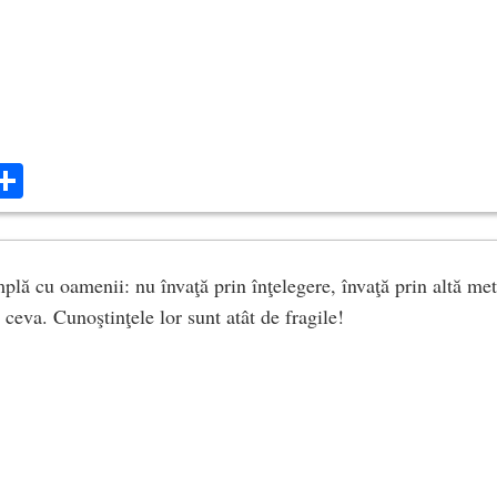
ok
ter
mail
Share
mplă cu oamenii: nu învaţă prin înţelegere, învaţă prin altă me
ceva. Cunoştinţele lor sunt atât de fragile!