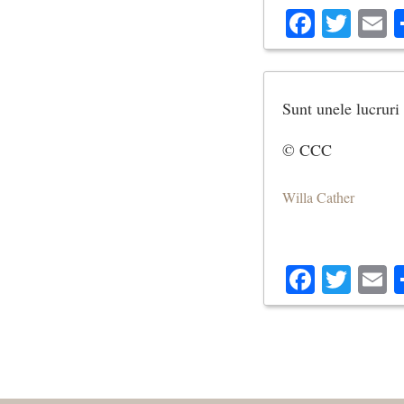
Facebo
Twit
E
Sunt unele lucruri p
© CCC
Willa Cather
Facebo
Twit
E