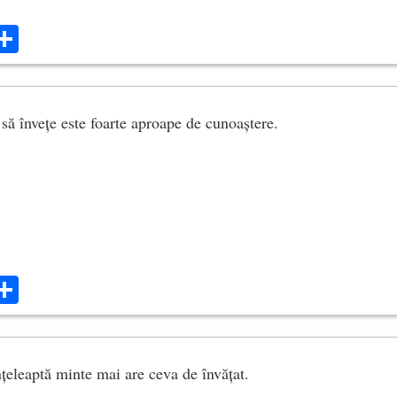
ok
ter
mail
Share
 să învețe este foarte aproape de cunoaștere.
ok
ter
mail
Share
nțeleaptă minte mai are ceva de învățat.