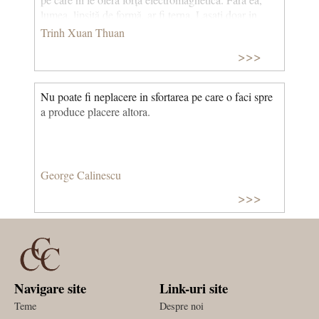
lumea, lipsită de formă, ar fi terna. Lasati doar in
seama gravitației, atomii ar fi gigantici, iar stelele ar
Trinh Xuan Thuan
fi doar nuclee imense de protoni sau de neutroni.
>>>
(Melodia secreta) © CCC
Nu poate fi neplacere in sfortarea pe care o faci spre
a produce placere altora.
George Calinescu
>>>
Navigare site
Link-uri site
Teme
Despre noi