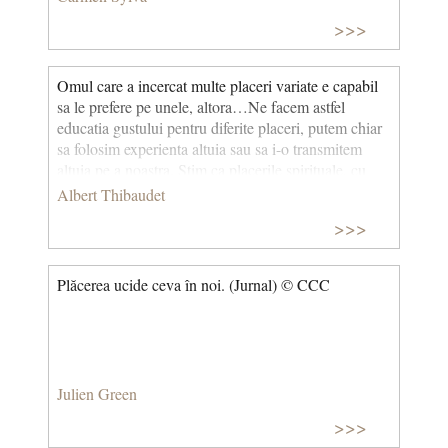
>>>
Omul care a incercat multe placeri variate e capabil
sa le prefere pe unele, altora…Ne facem astfel
educatia gustului pentru diferite placeri, putem chiar
sa folosim experienta altuia sau sa i-o transmitem
altuia pe a noastra. Stim ca placerile spirituale, cu
conditia sa nu fie exclusive si sa presupuna existenta
Albert Thibaudet
altora, asa cum nota fundamentala presupune
>>>
armonicele sale, stau inaintea celorlalte placeri; le
cultivam de preferinta, dezvoltam finetea gustului cu
care le incercam si, de bine de rau, ne mentinem
Plăcerea ucide ceva în noi. (Jurnal) © CCC
acest plan al vietii alaturi de celelalte planuri ce-l
insotesc, sau il acopera, sau il clatina: planul
profesional, planul moral.
Julien Green
>>>