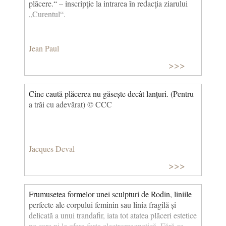
plăcere.“ – inscripţie la intrarea în redacţia ziarului
„Curentul“.
Jean Paul
>>>
Cine caută plăcerea nu găsește decât lanțuri. (Pentru
a trăi cu adevărat) © CCC
Jacques Deval
>>>
Frumusetea formelor unei sculpturi de Rodin, liniile
perfecte ale corpului feminin sau linia fragilă și
delicată a unui trandafir, iata tot atatea plăceri estetice
pe care ni le ofera forța electromagnetică. Fără ea,