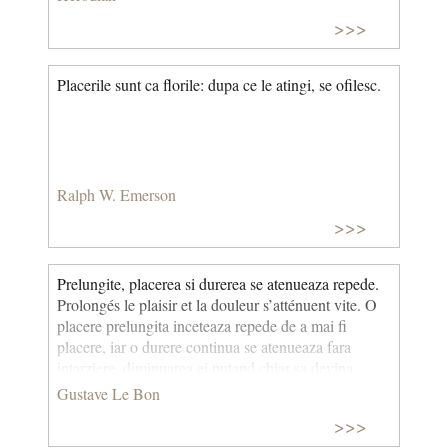
>>>
Placerile sunt ca florile: dupa ce le atingi, se ofilesc.
Ralph W. Emerson
>>>
Prelungite, placerea si durerea se atenueaza repede.
Prolongés le plaisir et la douleur s’atténuent vite. O
placere prelungita inceteaza repede de a mai fi
placere, iar o durere continua se atenueaza fara
intarziere, diminuarea ei putand chiar sa devina
placere... Placerea nu este deci placere decat cu
Gustave Le Bon
conditia de a fi discontinua (G. Le Bon, 1995). ©
>>>
CCC