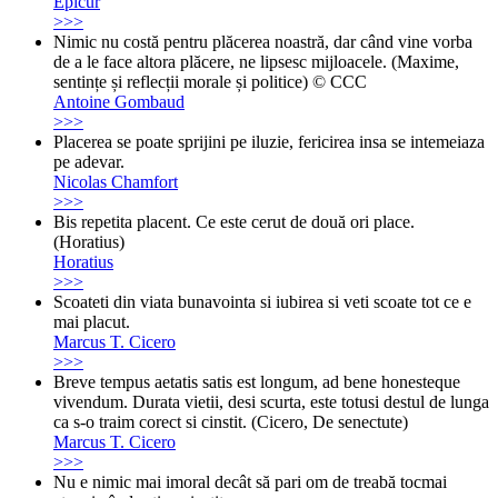
Epicur
>>>
Nimic nu costă pentru plăcerea noastră, dar când vine vorba
de a le face altora plăcere, ne lipsesc mijloacele. (Maxime,
sentințe și reflecții morale și politice) © CCC
Antoine Gombaud
>>>
Placerea se poate sprijini pe iluzie, fericirea insa se intemeiaza
pe adevar.
Nicolas Chamfort
>>>
Bis repetita placent. Ce este cerut de două ori place.
(Horatius)
Horatius
>>>
Scoateti din viata bunavointa si iubirea si veti scoate tot ce e
mai placut.
Marcus T. Cicero
>>>
Breve tempus aetatis satis est longum, ad bene honesteque
vivendum. Durata vietii, desi scurta, este totusi destul de lunga
ca s-o traim corect si cinstit. (Cicero, De senectute)
Marcus T. Cicero
>>>
Nu e nimic mai imoral decât să pari om de treabă tocmai