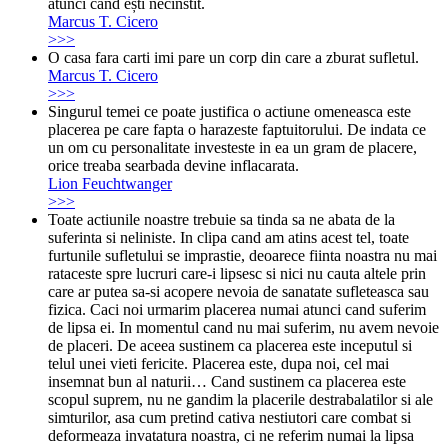
atunci când ești necinstit.
Marcus T. Cicero
>>>
O casa fara carti imi pare un corp din care a zburat sufletul.
Marcus T. Cicero
>>>
Singurul temei ce poate justifica o actiune omeneasca este
placerea pe care fapta o harazeste faptuitorului. De indata ce
un om cu personalitate investeste in ea un gram de placere,
orice treaba searbada devine inflacarata.
Lion Feuchtwanger
>>>
Toate actiunile noastre trebuie sa tinda sa ne abata de la
suferinta si neliniste. In clipa cand am atins acest tel, toate
furtunile sufletului se imprastie, deoarece fiinta noastra nu mai
rataceste spre lucruri care-i lipsesc si nici nu cauta altele prin
care ar putea sa-si acopere nevoia de sanatate sufleteasca sau
fizica. Caci noi urmarim placerea numai atunci cand suferim
de lipsa ei. In momentul cand nu mai suferim, nu avem nevoie
de placeri. De aceea sustinem ca placerea este inceputul si
telul unei vieti fericite. Placerea este, dupa noi, cel mai
insemnat bun al naturii… Cand sustinem ca placerea este
scopul suprem, nu ne gandim la placerile destrabalatilor si ale
simturilor, asa cum pretind cativa nestiutori care combat si
deformeaza invatatura noastra, ci ne referim numai la lipsa