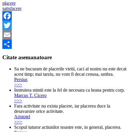
placere
satisfacere
Facebook
Twitter
Email
Share
Citate asemanatoare
Sa ne bucuram de placerile vietii, caci al nostru nu este decat
acest timp; mai tarziu, nu vom fi decat cenusa, umbra.
Persius
>>>
Instruirea mintii este la fel de necesara ca hrana pentru corp.
Marcus T. Cicero
>>>
Fara activitate nu exista placere, iar placerea duce la
desavarsire orice activitate.
Aristotel
>>>
Scopul tuturor actiunilor noastre este, in general, placerea.