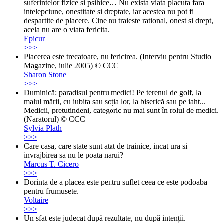
suferintelor fizice si psihice… Nu exista viata placuta fara
intelepciune, onestitate si dreptate, iar acestea nu pot fi
despartite de placere. Cine nu traieste rational, onest si drept,
acela nu are o viata fericita.
Epicur
>>>
Placerea este trecatoare, nu fericirea. (Interviu pentru Studio
Magazine, iulie 2005) © CCC
Sharon Stone
>>>
Duminică: paradisul pentru medici! Pe terenul de golf, la
malul mării, cu iubita sau soția lor, la biserică sau pe iaht...
Medicii, pretutindeni, categoric nu mai sunt în rolul de medici.
(Naratorul) © CCC
Sylvia Plath
>>>
Care casa, care state sunt atat de trainice, incat ura si
invrajbirea sa nu le poata narui?
Marcus T. Cicero
>>>
Dorinta de a placea este pentru suflet ceea ce este podoaba
pentru frumusete.
Voltaire
>>>
Un sfat este judecat după rezultate, nu după intenții.