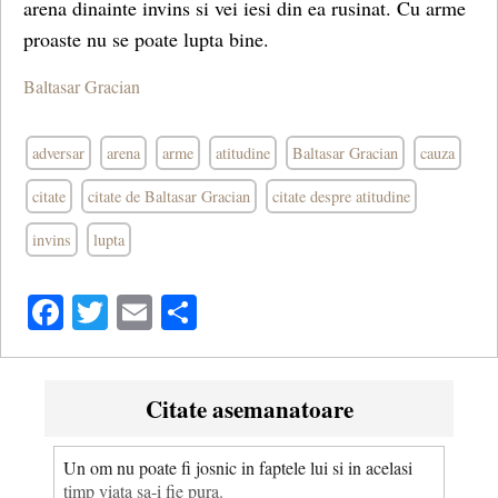
arena dinainte invins si vei iesi din ea rusinat. Cu arme
proaste nu se poate lupta bine.
Baltasar Gracian
adversar
arena
arme
atitudine
Baltasar Gracian
cauza
citate
citate de Baltasar Gracian
citate despre atitudine
invins
lupta
Facebook
Twitter
Email
Share
Citate asemanatoare
Un om nu poate fi josnic in faptele lui si in acelasi
timp viata sa-i fie pura.