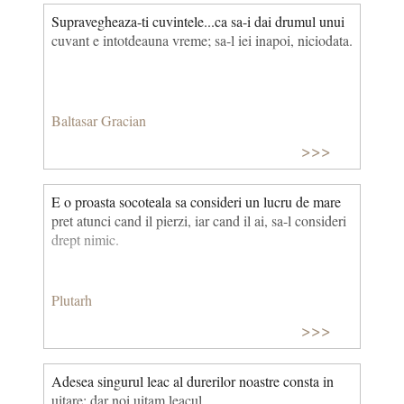
Supravegheaza-ti cuvintele...ca sa-i dai drumul unui
cuvant e intotdeauna vreme; sa-l iei inapoi, niciodata.
Baltasar Gracian
>>>
E o proasta socoteala sa consideri un lucru de mare
pret atunci cand il pierzi, iar cand il ai, sa-l consideri
drept nimic.
Plutarh
>>>
Adesea singurul leac al durerilor noastre consta in
uitare; dar noi uitam leacul.