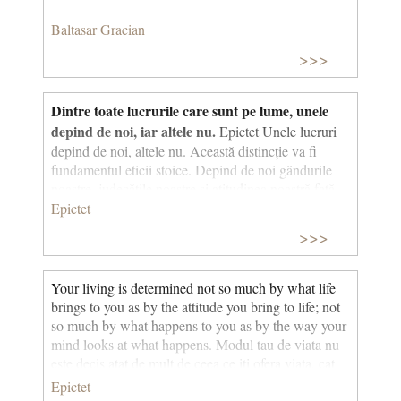
Baltasar Gracian
>>>
Dintre toate lucrurile care sunt pe lume, unele
depind de noi, iar altele nu.
Epictet Unele lucruri
depind de noi, altele nu. Această distincție va fi
fundamentul eticii stoice. Depind de noi gândurile
noastre, judecățile noastre și atitudinea noastră față
de lume. Nu depind de noi legile naturii și ale
Epictet
societății. Stoicismul apără ideea unui determinism
>>>
strict al naturii. Astfel, dacă cineva vrea să schimbe
ordinea lucrurilor, se va confrunta cu esecul și va fi
nefericit. Conditia fericirii sale este deci sa-si
Your living is determined not so much by what life
schimbe atitudinea față de lume (depinde de el) si sa
brings to you as by the attitude you bring to life; not
doreasca ordinea lumii. “Dintre toate lucrurile care
so much by what happens to you as by the way your
sunt pe lume, unele depind de noi, iar altele nu. Cele
mind looks at what happens. Modul tau de viata nu
care depind de noi sunt opiniile noastre, mişcările
este decis atat de mult de ceea ce iti ofera viata, cat
noastre, dorinţele, înclinaţiile şi aversiunile noastre –
de atitudinea pe care o ai in viata; nu atat de mult de
Epictet
într-un cuvânt, toate acţiunile noastre. Cele care nu
ceea ce ti se intampla, cat de modul in care mintea ta