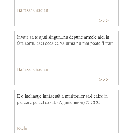
legi obiective; teorie, concepție potrivit căreia
Baltasar Gracian
fenomenele sunt generate de înlănțuiri de cauze și
efecte, prin condiționări și legități, prin interacțiuni
>>>
necesare și repetitive. © CCC
Invata sa te ajuti singur...nu depune armele nici in
fata sortii, caci ceea ce va urma nu mai poate fi trait.
Baltasar Gracian
>>>
E o înclinaţie înnăscută a muritorilor să-l calce în
picioare pe cel căzut. (Agamemnon) © CCC
Eschil