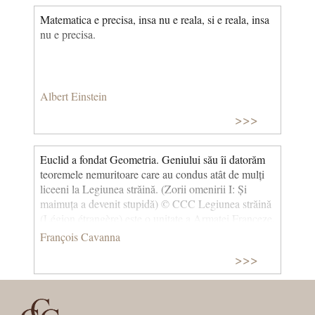
Matematica e precisa, insa nu e reala, si e reala, insa
nu e precisa.
Albert Einstein
>>>
Euclid a fondat Geometria. Geniului său îi datorăm
teoremele nemuritoare care au condus atât de mulți
liceeni la Legiunea străină. (Zorii omenirii I: Și
maimuța a devenit stupidă) © CCC Legiunea străină
(Légion étrangère) este o unitate a Armatei Franceze,
care a fost întemeiată pe data de 10 martie 1831
François Cavanna
printr-un decret dat de Ludovic-Filip al Franței. A
>>>
fost creată pentru voluntarii străini care, după
Revoluția franceză din iulie 1830, nu mai aveau voie
să se înscrie în armata franceză.