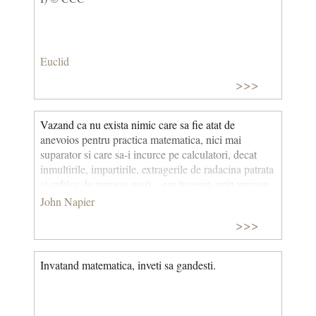
Euclid
>>>
Vazand ca nu exista nimic care sa fie atat de
anevoios pentru practica matematica, nici mai
suparator si care sa-i incurce pe calculatori, decat
inmultirile, impartirile, extragerile de radacina patrata
si cubica de numere mari... am inceput, prin urmare,
sa iau in considerare, in mintea mea, un mestesug
John Napier
precis si usor prin care as putea elimina aceste
>>>
obstacole. (Mirifici logarithmorum canonis
descriptio, 1614) © CCC
Invatand matematica, inveti sa gandesti.