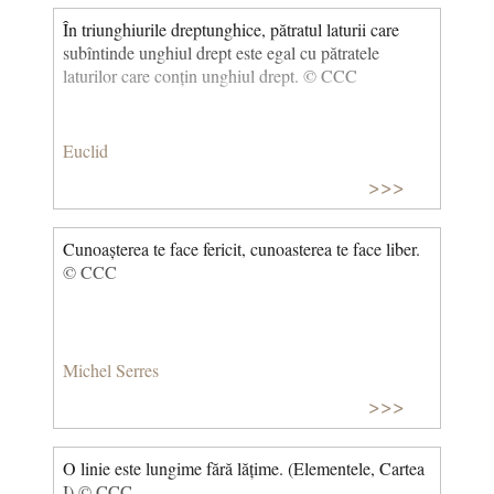
În triunghiurile dreptunghice, pătratul laturii care
subîntinde unghiul drept este egal cu pătratele
laturilor care conțin unghiul drept. © CCC
Euclid
>>>
Cunoașterea te face fericit, cunoasterea te face liber.
© CCC
Michel Serres
>>>
O linie este lungime fără lățime. (Elementele, Cartea
I) © CCC