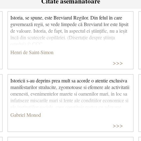
Citate asemanatoare
Istoria, se spune, este Breviarul Regilor. Din felul în care
guvernează regii, se vede limpede că Breviarul lor este lipsit
de valoare. Istoria, de fapt, în aspectul ei științific, nu a ieșit
încă din scutecele copilăriei. (Disertație despre știința
omului) © CCC
Henri de Saint-Simon
>>>
Istoricii s-au deprins prea mult sa acorde o atentie exclusiva
manifestarilor stralucite, zgomotoase si efemere ale activitatii
omenesti, evenimentelor marete si oamenilor mari, in loc sa
infatiseze miscarile mari si lente ale conditiilor economice si
ale institutiilor sociale, care constituie partea cu adevarat
interesanta si durabila a evolutiei umane, parte care, intr-o
Gabriel Monod
anumita masura, poate fi incadrata in legi, si pana la un
>>>
anumit grad poate fi supusa unei analize precise. Intr-adevar,
evenimentele si personalitatile importante sunt importante
tocmai ca indici si simboluri ale diferitelor momente ale