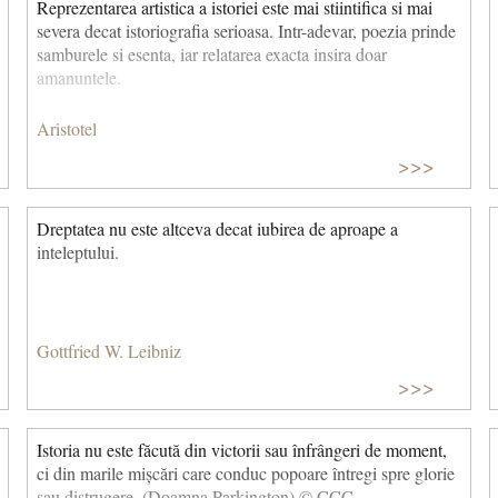
Reprezentarea artistica a istoriei este mai stiintifica si mai
evolutiei mentionate.
severa decat istoriografia serioasa. Intr-adevar, poezia prinde
samburele si esenta, iar relatarea exacta insira doar
amanuntele.
Aristotel
>>>
Dreptatea nu este altceva decat iubirea de aproape a
inteleptului.
Gottfried W. Leibniz
>>>
Istoria nu este făcută din victorii sau înfrângeri de moment,
ci din marile mișcări care conduc popoare întregi spre glorie
sau distrugere. (Doamna Parkington) © CCC