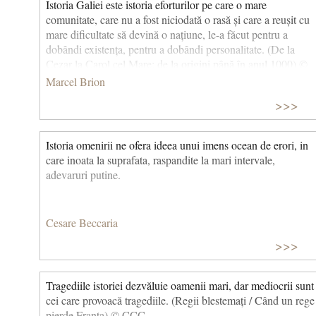
Istoria Galiei este istoria eforturilor pe care o mare
comunitate, care nu a fost niciodată o rasă și care a reușit cu
mare dificultate să devină o națiune, le-a făcut pentru a
dobândi existența, pentru a dobândi personalitate. (De la
Cezar la Carol cel Mare: de la origini până în anul 1000) ©
CCC
Marcel Brion
>>>
Istoria omenirii ne ofera ideea unui imens ocean de erori, in
care inoata la suprafata, raspandite la mari intervale,
adevaruri putine.
Cesare Beccaria
>>>
Tragediile istoriei dezvăluie oamenii mari, dar mediocrii sunt
cei care provoacă tragediile. (Regii blestemați / Când un rege
pierde Franța) © CCC