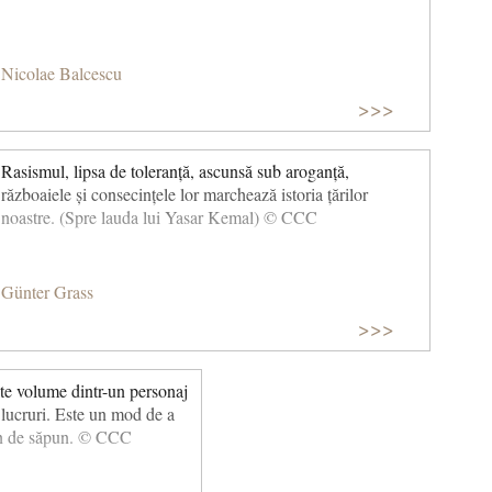
Nicolae Balcescu
>>>
Rasismul, lipsa de toleranță, ascunsă sub aroganță,
războaiele și consecințele lor marchează istoria țărilor
noastre. (Spre lauda lui Yasar Kemal) © CCC
Günter Grass
>>>
lte volume dintr-un personaj
 lucruri. Este un mod de a
on de săpun. © CCC