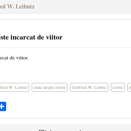
ied W. Leibniz
ste incarcat de viitor
rcat de viitor.
tfried W. Leibniz
citate despre istorie
Gottfried W. Leibniz
istorie
p
ok
ter
mail
Share