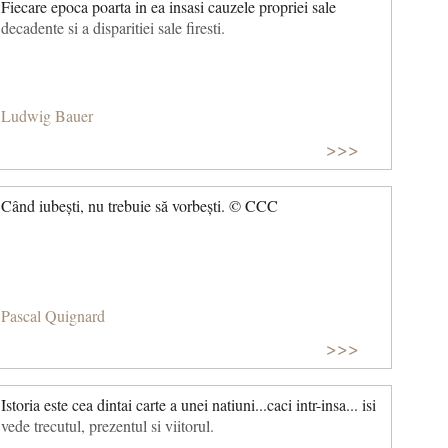
Fiecare epoca poarta in ea insasi cauzele propriei sale
decadente si a disparitiei sale firesti.
Ludwig Bauer
>>>
Când iubești, nu trebuie să vorbești. © CCC
Pascal Quignard
>>>
Istoria este cea dintai carte a unei natiuni...caci intr-insa... isi
vede trecutul, prezentul si viitorul.