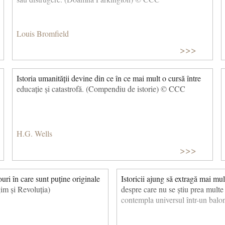
Louis Bromfield
>>>
Istoria umanității devine din ce în ce mai mult o cursă între
educație și catastrofă. (Compendiu de istorie) © CCC
H.G. Wells
>>>
louri în care sunt puține originale
Istoricii ajung să extragă mai mu
im și Revoluția)
despre care nu se știu prea multe
contempla universul într-un bal