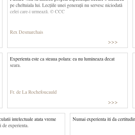
pe cheltuiala lui. Lecțiile unei generații nu servesc niciodată
celei care-i urmează. © CCC
Rex Desmarchais
>>>
Experienta este ca steaua polara: ea nu lumineaza decat
seara.
Fr. de La Rochefoucauld
>>>
culatii intelectuale atata vreme
Numai experienta iti da certitudi
i de experienta.