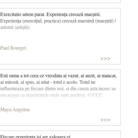
Exercitatio artem parat. Experiența creează maeștrii.
Experiența (exercițiul, practica) creează maestrul (maeștrii) /
artistul (artiștii).
Paul Bourget
>>>
Esti suma a tot ceea ce vreodata ai vazut, ai auzit, ai mancat,
ai mirosit, ai spus, ai uitat - totul e acolo. Totul ne
influenteaza pe fiecare dintre noi, si din cauza asta incerc sa
ma asigur ca experientele mele sunt pozitive. © CCC
Maya Angelou
>>>
Fiecare experienta isi are valoarea ei.