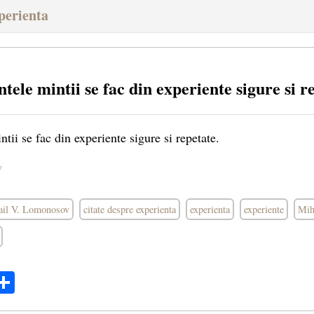
perienta
ele mintii se fac din experiente sigure si r
tii se fac din experiente sigure si repetate.
v
hail V. Lomonosov
citate despre experienta
experienta
experiente
Mih
ok
ter
mail
Share