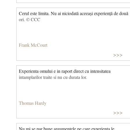
Cerul este limita. Nu ai niciodată aceeași experiență de două
ori. © CCC
Frank McCourt
>>>
Experienta omului e in raport direct cu intensitatea
intamplarilor traite si nu cu durata lor.
Thomas Hardy
>>>
Nu mi se par bune argumentele pe care experienta le