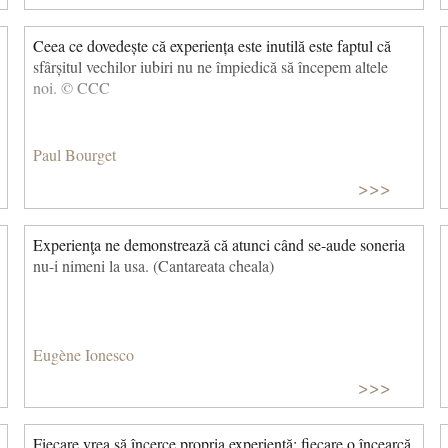
Ceea ce dovedește că experiența este inutilă este faptul că
sfârșitul vechilor iubiri nu ne împiedică să începem altele
noi. © CCC
Paul Bourget
>>>
Experienţa ne demonstrează că atunci când se-aude soneria
nu-i nimeni la usa. (Cantareata cheala)
Eugène Ionesco
>>>
Fiecare vrea să încerce propria experiență; fiecare o încearcă