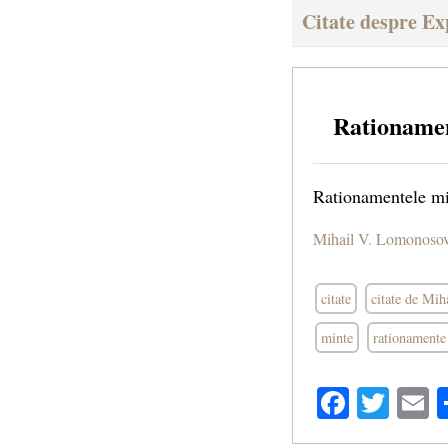
Citate despre Ex
Rationament
Rationamentele min
Mihail V. Lomonoso
citate
citate de Mi
minte
rationamente
Facebo
Twit
E