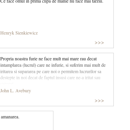
Ce face omul in prima clipa de manie nu face mai tarziu.
Henryk Sienkiewicz
>>>
Propria noastra furie ne face mult mai mare rau decat
intamplarea (lucrul) care
ne infurie, si suferim mai mult de
iritarea si supararea pe care noi o permitem lucrurilor sa
destepte in noi decat de faptul insusi care ne-a iritat sau
suparat.
John L. Avebury
>>>
e amanarea.