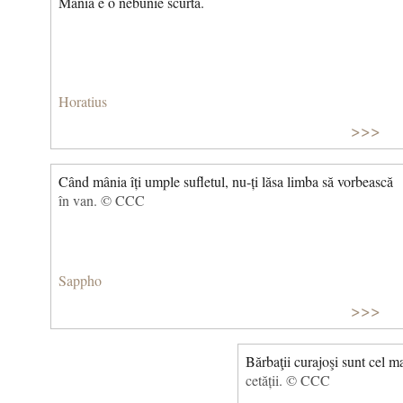
Mania e o nebunie scurta.
Horatius
>>>
Când mânia îți umple sufletul, nu-ți lăsa limba să vorbească
în van. © CCC
Sappho
>>>
Bărbaţii curajoşi sunt cel ma
cetății. © CCC