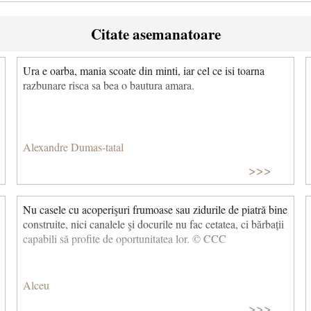
Citate asemanatoare
Ura e oarba, mania scoate din minti, iar cel ce isi toarna
razbunare risca sa bea o bautura amara.
Alexandre Dumas-tatal
>>>
Nu casele cu acoperişuri frumoase sau zidurile de piatră bine
construite, nici canalele şi docurile nu fac cetatea, ci bărbații
capabili să profite de oportunitatea lor. © CCC
Alceu
>>>