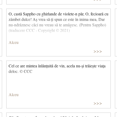
O, castă Sappho cu ghirlande de violete-n păr, O, fecioară cu
zâmbet dulce! Aș vrea să-ți spun ce este în inima mea, Dar
nu-ndrăznesc căci nu vreau să te amăgesc. (Pentru Sappho)
(traducere CCC - Copyright © 2021)
Alceu
>>>
Cel ce are mintea înlănțuită de vin, acela nu-și trăiește viața
deloc. © CCC
Alceu
>>>