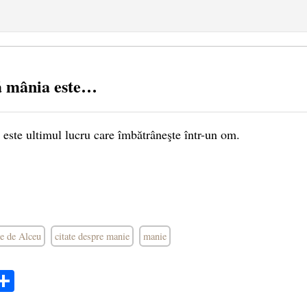
ă mânia este…
este ultimul lucru care îmbătrâneşte într-un om.
te de Alceu
citate despre manie
manie
ok
ter
mail
Share