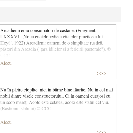
Arcadienii erau consumatori de castane. (Fragment
LXXXVI. „Noua enciclopedie a citatelor practice a lui
Hoyt”, 1922) Arcadieni: oameni de o simplitate rustică,
păstori din Arcadia (”țara idilelor și a fericirii pastorale"). ©
CCC
Alceu
>>>
Nu în pietre cioplite, nici în bârne bine făurite, Nu în cel mai
nobil dintre visele constructorului, Ci în oameni curajoși cu
un scop măreț, Acolo este cetatea, acolo este statul cel viu.
(Bastionul statului) © CCC
Alceu
>>>