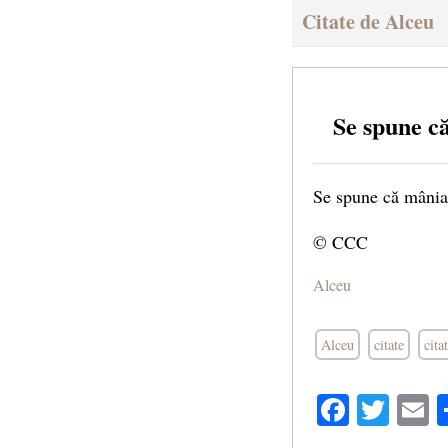
Citate de Alceu
Se spune c
Se spune că mânia 
© CCC
Alceu
Alceu
citate
cita
Facebo
Twit
E