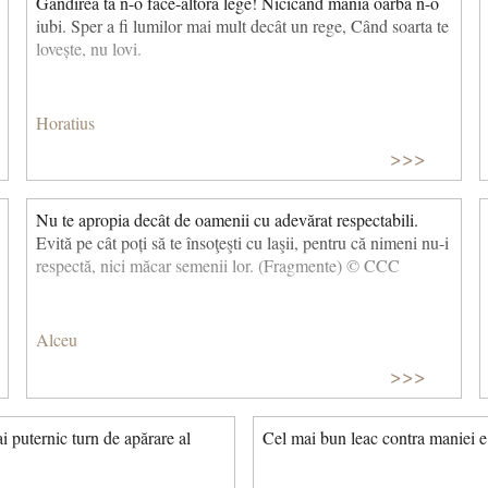
Gândirea ta n-o face-altora lege! Nicicând mânia oarbă n-o
iubi. Sper a fi lumilor mai mult decât un rege, Când soarta te
lovește, nu lovi.
Horatius
>>>
Nu te apropia decât de oamenii cu adevărat respectabili.
Evită pe cât poți să te însoţeşti cu laşii, pentru că nimeni nu-i
respectă, nici măcar semenii lor. (Fragmente) © CCC
Alceu
>>>
i puternic turn de apărare al
Cel mai bun leac contra maniei 