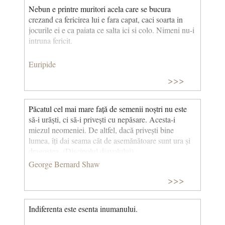
Nebun e printre muritori acela care se bucura
crezand ca fericirea lui e fara capat, caci soarta in
jocurile ei e ca paiata ce salta ici si colo. Nimeni nu-i
intruna fericit.
Euripide
>>>
Păcatul cel mai mare față de semenii noștri nu este
să-i urăști, ci să-i privești cu nepăsare. Acesta-i
miezul neomeniei. De altfel, dacă privești bine
lumea, îți dai seama cât de asemănătoare sunt ura și
dragostea. (Discipolul diavolului)
George Bernard Shaw
>>>
Indiferenta este esenta inumanului.