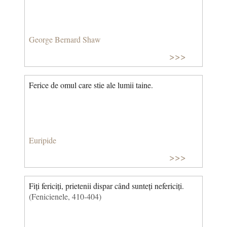
George Bernard Shaw
>>>
Ferice de omul care stie ale lumii taine.
Euripide
>>>
Fiți fericiți, prietenii dispar când sunteți nefericiți.
(Fenicienele, 410-404)