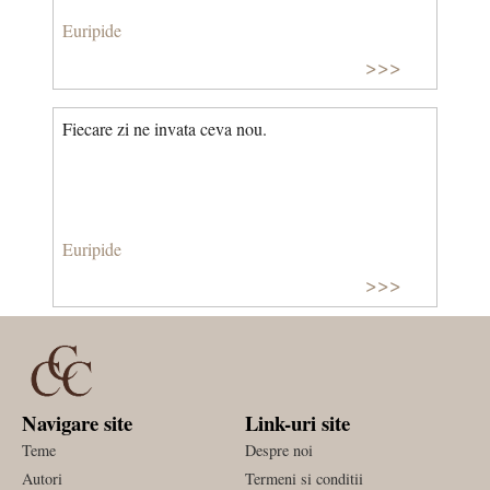
Euripide
>>>
Fiecare zi ne invata ceva nou.
Euripide
>>>
Navigare site
Link-uri site
Teme
Despre noi
Autori
Termeni si conditii