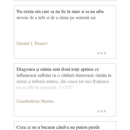
Nu exista om care sa nu fie in stare si sa nu aiba
nevoie de a iubi si de a stima pe semenii sai.
Dimitri I. Pisarev
>>>
Dragostea și mânia sunt două torțe aprinse ce
inflamează sufletul cu o căldură dureroasă; rămân în
inimă și tulbură mintea, din cauza lor nici Raţiunea
nu se află în siguranţă. © CCC
Giambattista Marino
>>>
Ceea ce ne-a bucurat cândva nu putem pierde