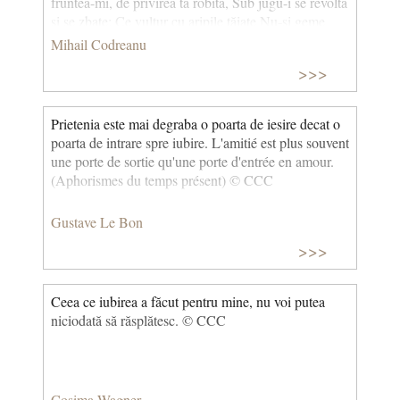
fruntea-mi, de privirea ta robită, Sub jugu-i se revoltă
și se zbate: Ce vultur cu aripile tăiate Nu-și geme
soarta lui înlănțuită? În ochii tăi mi-am îngropat
Mihail Codreanu
avântul, - Deși, ca-n ei să nu-mi găsesc mormântul,
>>>
Mă lupt cu mine și cu voia sorții!... …Și te iubesc cu-
nfiorarea vagă Pe care-o dă presentimentul morții…
Și te urăsc că-mi ești atât de dragă ! (De profundis)
Prietenia este mai degraba o poarta de iesire decat o
poarta de intrare spre iubire. L'amitié est plus souvent
une porte de sortie qu'une porte d'entrée en amour.
(Aphorismes du temps présent) © CCC
Gustave Le Bon
>>>
Ceea ce iubirea a făcut pentru mine, nu voi putea
niciodată să răsplătesc. © CCC
Cosima Wagner