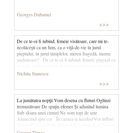
Georges Duhamel
>>>
De ce te-oi fi iubind, femeie visătoare, care mi te-
ncolăceşti ca un fum, ca o viţă-de-vie în jurul
pieptului, în jurul tâmplelor, mereu fragedă, mereu
unduitoare? De ce te-oi fi iubind, femeie gingaşă ca
firul de iarbă ce taie în două luna văratecă, azvârlind-
o în ape, despărţită de ea însăşi ca doi îndrăgostiţi
Nichita Stanescu
după îmbrăţişare?... De ce te-oi fi iubind, ochi
>>>
melancolic, soare căprui răsărindu-mi peste umăr,
trăgând după el un cer de miresme cu nouri subţiri
fără umbră? De ce te-oi fi iubind, oră de neuitat,
La jumătatea nopţii Vom desena cu fluturi Oglinzi
care-n loc de sunete goneşte-n jurul inimii mele o
tremurătoare De spaţiu efemer Şi adunînd lumina
herghelie de mânji cu coame rebele?
De ce te-oi fi
Sub sfoara unei ciuturi Ne vom topi de sete
iubind atâta, iubire, vârtej de-anotimpuri colorând un
Alunecînd spre cer În carnea ta luceferi Vor înflori
cer (totdeauna altul, totdeauna aproape) ca o frunză
femeie Rememorînd căldura Unui sărut răpus Şi prin
căzând. Ca o răsuflare-aburită de ger. (Cântec fără
adînca rouă A mărilor lactee Rănindu-mă cu flăcări
George Tărnea