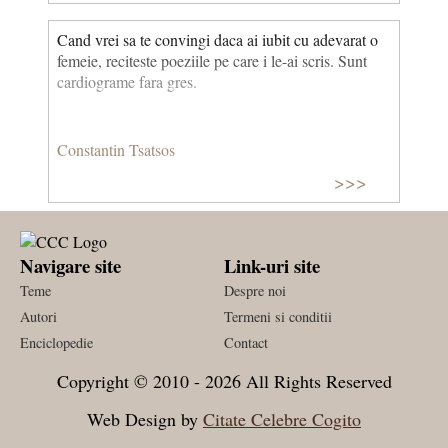
Cand vrei sa te convingi daca ai iubit cu adevarat o
femeie, reciteste poeziile pe care i le-ai scris. Sunt
cardiograme fara gres.
Constantin Tsatsos
>>>
Navigare site
Link-uri site
Teme
Despre noi
Autori
Termeni si conditii
Enciclopedie
Contact
Copyright © 2010 - 2026 All Rights Reserved
Web Design by
Citate Celebre Cogito