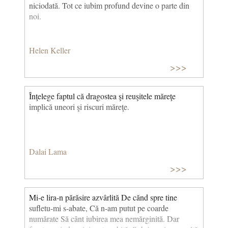
niciodată. Tot ce iubim profund devine o parte din
noi.
Helen Keller
>>>
Înţelege faptul că dragostea şi reuşitele măreţe
implică uneori şi riscuri măreţe.
Dalai Lama
>>>
Mi-e lira-n părăsire azvârlită De cănd spre tine
sufletu-mi s-abate, Că n-am putut pe coarde
numărate Să cânt iubirea mea nemărginită. Dar