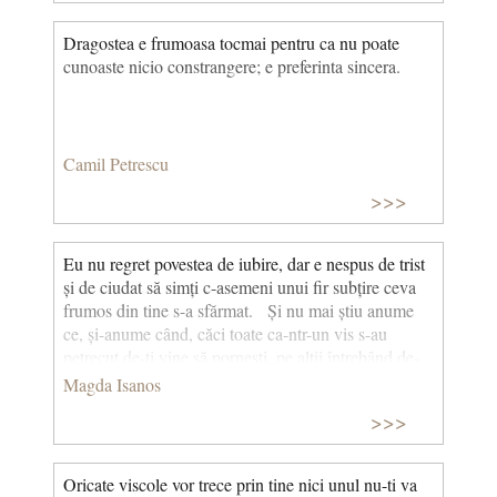
Dragostea e frumoasa tocmai pentru ca nu poate
cunoaste nicio constrangere; e preferinta sincera.
Camil Petrescu
>>>
Eu nu regret povestea de iubire, dar e nespus de trist
și de ciudat să simți c-asemeni unui fir subțire ceva
frumos din tine s-a sfărmat. Și nu mai știu anume
ce, și-anume când, căci toate ca-ntr-un vis s-au
petrecut de-ți vine să pornești, pe alții întrebând de-
au fost aievea cele ce-au trecut. (Eu nu regret)
Magda Isanos
>>>
Oricate viscole vor trece prin tine nici unul nu-ti va