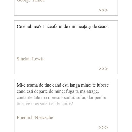
răspuns)
Te voi veghea supus. (Înalta fidelitate)
>>>
Ce e iubirea? Luceafărul de dimineață şi de seară.
Sinclair Lewis
>>>
Mi-e teama de tine cand esti langa mine; te iubesc
cand esti departe de mine; fuga ta ma atrage,
cantarile tale ma opresc locului: sufar, dar pentru
tine, ce n-as suferi eu bucuros!
Friedrich Nietzsche
>>>