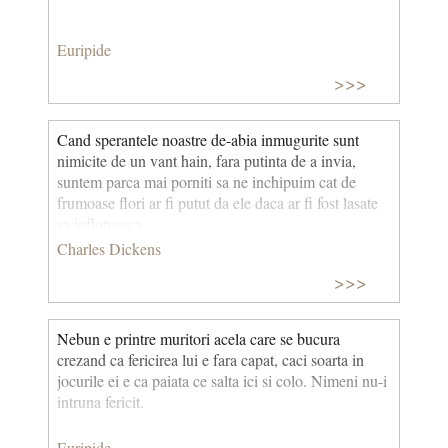
Euripide
>>>
Cand sperantele noastre de-abia inmugurite sunt
nimicite de un vant hain, fara putinta de a invia,
suntem parca mai porniti sa ne inchipuim cat de
frumoase flori ar fi putut da ele daca ar fi fost lasate
sa infloreasca.
Charles Dickens
>>>
Nebun e printre muritori acela care se bucura
crezand ca fericirea lui e fara capat, caci soarta in
jocurile ei e ca paiata ce salta ici si colo. Nimeni nu-i
intruna fericit.
Euripide