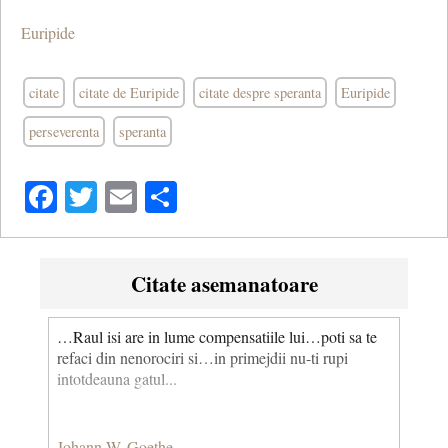
Euripide
citate
citate de Euripide
citate despre speranta
Euripide
perseverenta
speranta
Facebook
Twitter
Email
Share
Citate asemanatoare
…Raul isi are in lume compensatiile lui…poti sa te
refaci din nenorociri si…in primejdii nu-ti rupi
intotdeauna gatul...
Johann W. Goethe