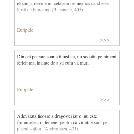
elocința, devine un cetățean primejdios când este
lipsit de bun-simț. (Bacantele, 405)
Euripide
>>>
Din cei pe care soarta ii rasfata, nu socotiti pe nimeni
fe­ricit mai inainte de a sti cum va muri.
Euripide
>>>
Adevărata licoare a dragostei iat-o: nu este
frumusețea, o, femeie! pentru că virtuţile sunt pe
placul soților. (Andromaca, 431)