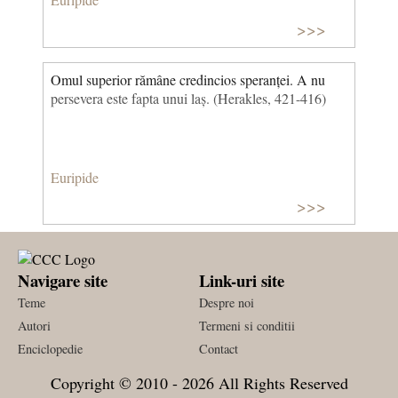
>>>
Omul superior rămâne credincios speranței. A nu
persevera este fapta unui laș. (Herakles, 421-416)
Euripide
>>>
Navigare site
Link-uri site
Teme
Despre noi
Autori
Termeni si conditii
Enciclopedie
Contact
Copyright © 2010 - 2026 All Rights Reserved