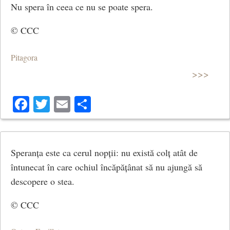
Nu spera în ceea ce nu se poate spera.
© CCC
Pitagora
>>>
Facebook
Twitter
Email
Share
Speranța este ca cerul nopții: nu există colț atât de
întunecat în care ochiul încăpățânat să nu ajungă să
descopere o stea.
© CCC