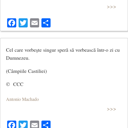
>>>
Facebook
Twitter
Email
Share
Cel care vorbește singur speră să vorbească într-o zi cu
Dumnezeu.
(Câmpiile Castiliei)
© CCC
Antonio Machado
>>>
Facebook
Twitter
Email
Share