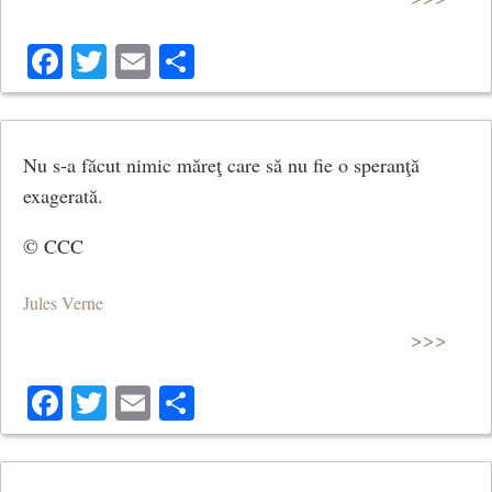
Facebook
Twitter
Email
Share
Nu s-a făcut nimic măreţ care să nu fie o speranţă
exagerată.
© CCC
Jules Verne
>>>
Facebook
Twitter
Email
Share