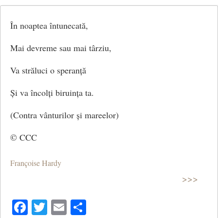
În noaptea întunecată,
Mai devreme sau mai târziu,
Va străluci o speranță
Și va încolți biruința ta.
(Contra vânturilor și mareelor)
© CCC
Françoise Hardy
>>>
Facebook
Twitter
Email
Share