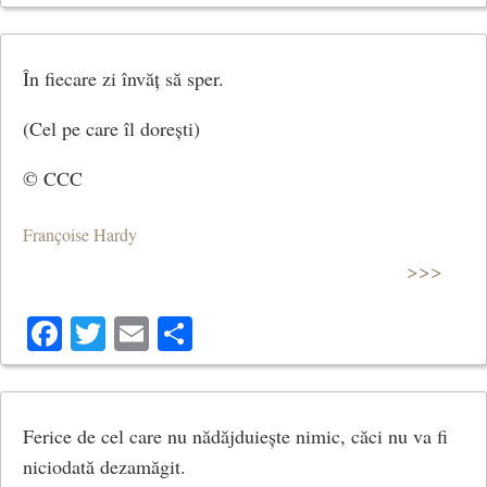
În fiecare zi învăț să sper.
(Cel pe care îl dorești)
© CCC
Françoise Hardy
>>>
Facebook
Twitter
Email
Share
Ferice de cel care nu nădăjduiește nimic, căci nu va fi
niciodată dezamăgit.