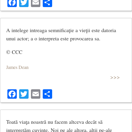
Facebook
Twitter
Email
Share
A intelege intreaga semnificaţie a vieţii este datoria
unui actor; a o interpreta este provocarea sa.
© CCC
James Dean
>>>
Facebook
Twitter
Email
Share
Toată viaţa noastră nu facem altceva decât să
interpretăm cuvinte. Noi pe ale altora, alţii pe-ale