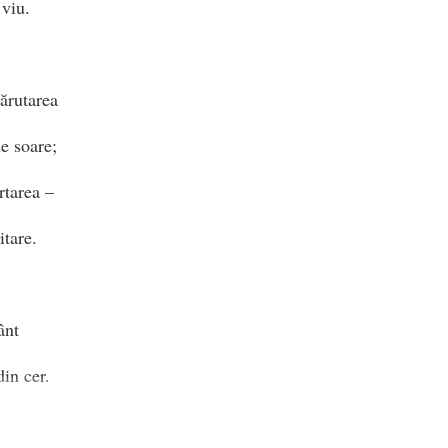
 viu.
sărutarea
de soare;
tarea –
itare.
ânt
in cer.
 pământ