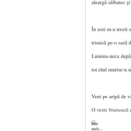
aleargă sălbatec și
În zori m-a trezit 
trimisă pe-o rază 
Lumina-neca depăr
tot răul murise-n u
Veni pe aripă de v
O veste frumoasă d
Și-acuma bătrânul