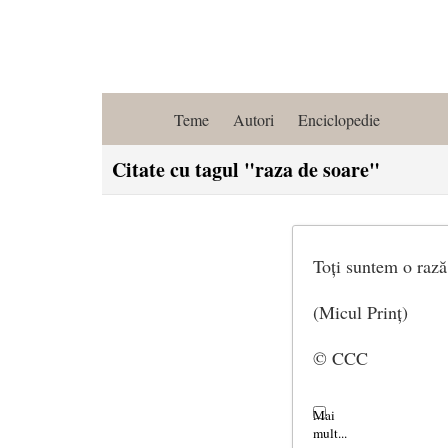
Teme
Autori
Enciclopedie
Citate cu tagul "raza de soare"
Toți suntem o rază
(Micul Prinț)
© CCC