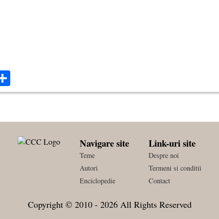
ii goi.
ok
ter
mail
Share
Navigare site
Link-uri site
Teme
Despre noi
Autori
Termeni si conditii
Enciclopedie
Contact
Copyright © 2010 - 2026 All Rights Reserved