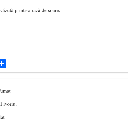
văzută printr-o rază de soare.
ok
ter
mail
Share
fumat
l ivoriu,
lat