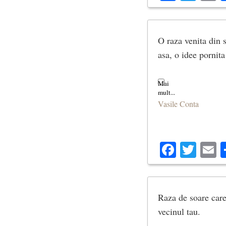
Îl cântă tot suflet
O raza venita din s
asa, o idee pornita
O floare albastră ș
se-nalță sfioasă sp
Vasile Conta
și cată la loc să s
de firea zăpezii c
Facebo
Twit
E
Tu soare, trimite 
Raza de soare care 
în raze bogate spr
vecinul tau.
și fă să răsară-n g