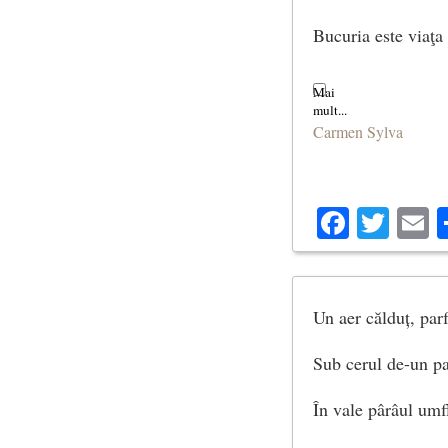
Bucuria este viaţa 
Carmen Sylva
Facebo
Twit
E
Un aer călduț, par
Sub cerul de-un pa
În vale pârâul umf