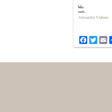
frunzișul, pe arbor
Alexandru Vlahuta
(Primăvara)
Facebo
Twit
E