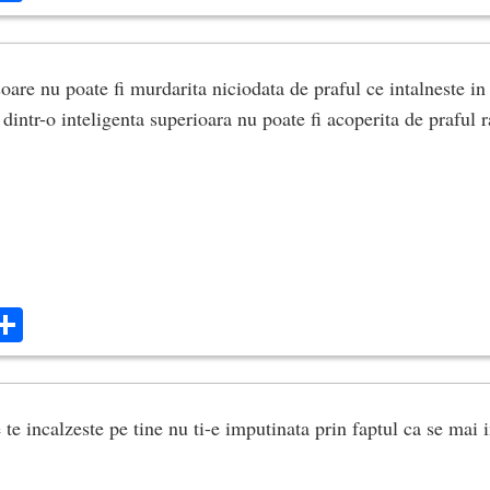
ul meu.
oare nu poate fi murdarita niciodata de praful ce intalneste in
 dintr-o inteligenta superioara nu poate fi acoperita de praful 
i crudă
re soare
e-ascundă
e moare.
ok
ter
mail
Share
lumina
te incalzeste pe tine nu ti-e imputinata prin faptul ca se mai i
e noi
rădină