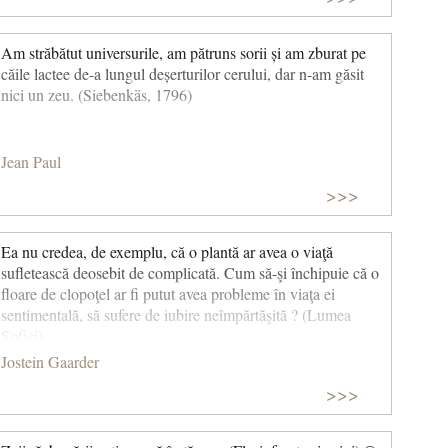
Am străbătut universurile, am pătruns sorii și am zburat pe
căile lactee de-a lungul deșerturilor cerului, dar n-am găsit
nici un zeu. (Siebenkäs, 1796)
Jean Paul
>>>
Ea nu credea, de exemplu, că o plantă ar avea o viaţă
sufletească deosebit de complicată. Cum să-şi închipuie că o
floare de clopoţel ar fi putut avea probleme în viaţa ei
sentimentală, să sufere de iubire neîmpărtăşită ? (Lumea
Sofiei)
Jostein Gaarder
>>>