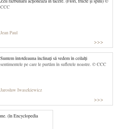
Zeii răzbunării acționează în tăcere. (Flori, fructe și spini) ©
CCC
Jean Paul
>>>
Suntem întotdeauna înclinați să vedem în ceilalți
sentimentele pe care le purtăm în sufletele noastre. © CCC
Jarosław Iwaszkiewicz
>>>
bune. (în Encyclopedia