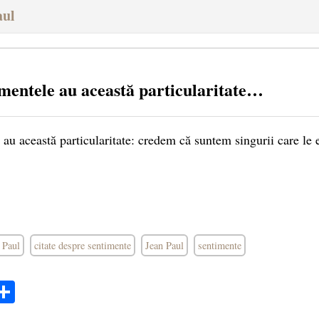
aul
imentele au această particularitate…
 au această particularitate: credem că suntem singurii care le
n Paul
citate despre sentimente
Jean Paul
sentimente
ok
ter
mail
Share