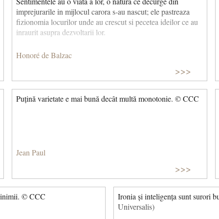
Sentimentele au o viata a lor, o natura ce decurge din
imprejurarile in mijlocul carora s-au nascut; ele pastreaza
fizionomia locurilor unde au crescut si pecetea ideilor ce au
inraurit asupra dezvoltarii lor.
Honoré de Balzac
>>>
Puțină varietate e mai bună decât multă monotonie. © CCC
Jean Paul
>>>
a inimii. © CCC
Ironia și inteligența sunt surori 
Universalis)