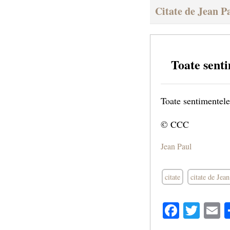
Citate de Jean P
Toate sent
Toate sentimentele
© CCC
Jean Paul
citate
citate de Jea
Facebo
Twit
E