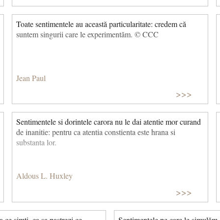
Toate sentimentele au această particularitate: credem că
suntem singurii care le experimentăm. © CCC
Jean Paul
>>>
Sentimentele si dorintele carora nu le dai atentie mor curand
de inanitie: pentru ca atentia constienta este hrana si
substanta lor.
Aldous L. Huxley
>>>
 ce simti, ca sa pastrezi ce
Sentimentele pe care le simulăm,