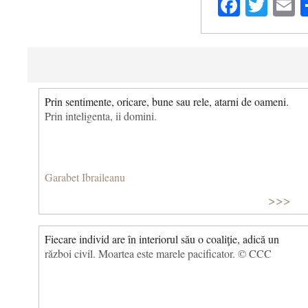
Facebo
Twit
E
Prin sentimente, oricare, bune sau rele, atarni de oameni.
Prin inteligenta, ii domini.
Garabet Ibraileanu
>>>
Fiecare individ are în interiorul său o coaliţie, adică un
război civil. Moartea este marele pacificator. © CCC