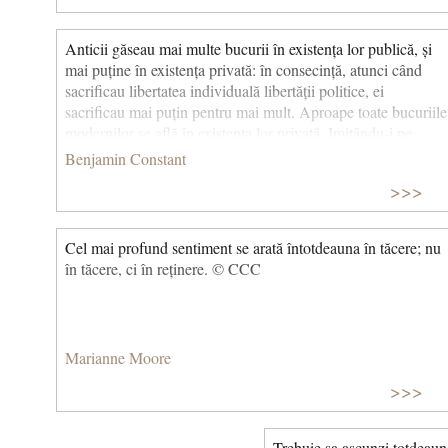
Anticii găseau mai multe bucurii în existența lor publică, și
mai puține în existența privată: în consecință, atunci când
sacrificau libertatea individuală libertății politice, ei
sacrificau mai puțin pentru mai mult. Aproape toate bucuriile
modernilor se află în existența lor privată. Imitându-i pe
antici, modernii ar sacrifica deci mai mult pentru a obține
Benjamin Constant
mai puțin.
>>>
Cel mai profund sentiment se arată întotdeauna în tăcere; nu
în tăcere, ci în reținere. © CCC
Marianne Moore
>>>
Trebuie sa ascunzi totdeauna