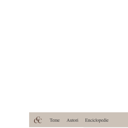
Teme
Autori
Enciclopedie