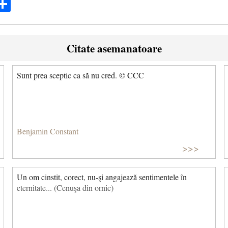
ok
ter
mail
Share
Citate asemanatoare
Sunt prea sceptic ca să nu cred. © CCC
Benjamin Constant
>>>
Un om cinstit, corect, nu-şi angajează sentimentele în
eternitate... (Cenuşa din ornic)