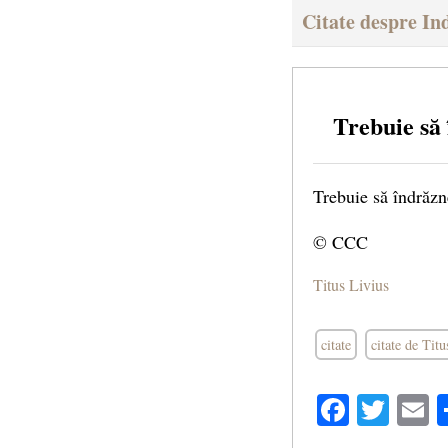
Citate despre In
Trebuie să
Trebuie să îndrăzne
© CCC
Titus Livius
citate
citate de Tit
Facebo
Twit
E