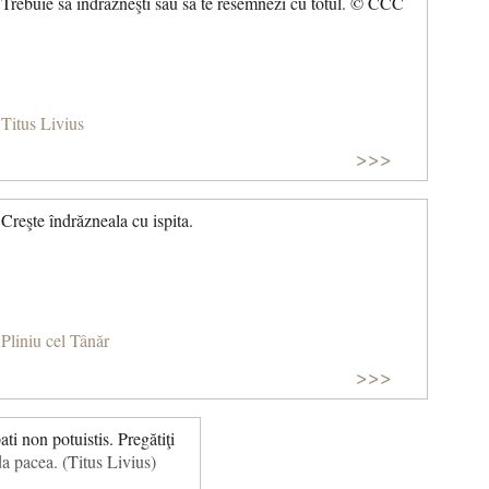
Trebuie să îndrăzneşti sau să te resemnezi cu totul. © CCC
Titus Livius
>>>
Creşte îndrăzneala cu ispita.
Pliniu cel Tânăr
>>>
i non potuistis. Pregătiţi
da pacea. (Titus Livius)