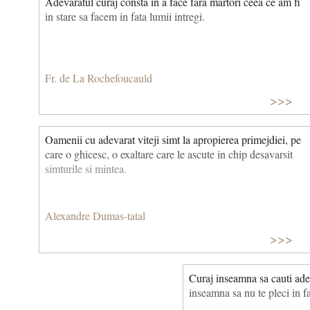
Adevaratul curaj consta in a face fara martori ceea ce am fi
in stare sa facem in fata lumii intregi.
Fr. de La Rochefoucauld
>>>
Oamenii cu adevarat viteji simt la apropierea primejdiei, pe
care o ghicesc, o exaltare care le ascute in chip desavarsit
simturile si mintea.
Alexandre Dumas-tatal
>>>
Curaj inseamna sa cauti adev
inseamna sa nu te pleci in fa