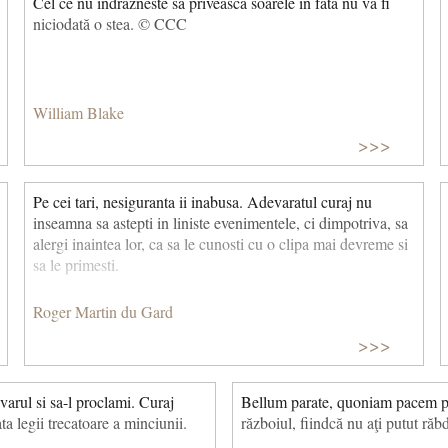
Cel ce nu indrazneste sa priveasca soarele in fata nu va fi
niciodată o stea. © CCC
William Blake
>>>
Pe cei tari, nesiguranta ii inabusa. Adevaratul curaj nu
inseamna sa astepti in liniste evenimentele, ci dimpotriva, sa
alergi inaintea lor, ca sa le cunosti cu o clipa mai devreme si
sa le primesti.
Roger Martin du Gard
>>>
arul si sa-l proclami. Curaj
Bellum parate, quoniam pacem pat
ta legii trecatoare a minciunii.
războiul, fiindcă nu aţi putut răb