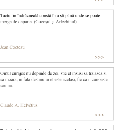
Tactul în îndrăzneală constă în a ști până unde se poate
merge de departe. (Cocoșul și Arlechinul)
Jean Cocteau
>>>
Omul curajos nu depinde de zei, stie el insusi sa traiasca si
sa moara; in fata destinului el este acelasi, fie ca il cunoaste
sau nu.
Claude A. Helvétius
>>>