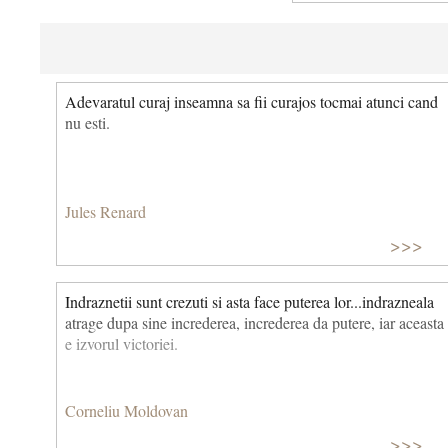
Adevaratul curaj inseamna sa fii curajos tocmai atunci cand
nu esti.
Jules Renard
>>>
Indraznetii sunt crezuti si asta face puterea lor...in­drazneala
atrage dupa sine increderea, increderea da putere, iar aceasta
e izvorul victoriei.
Corneliu Moldovan
>>>