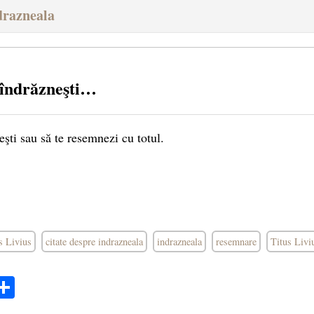
drazneala
 îndrăzneşti…
şti sau să te resemnezi cu totul.
us Livius
citate despre indrazneala
indrazneala
resemnare
Titus Livi
ok
ter
mail
Share