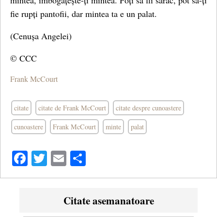
mintea, îmbogățește-ți mintea. Poți să fii sărac, pot să-ți
fie rupți pantofii, dar mintea ta e un palat.
(Cenușa Angelei)
© CCC
Frank McCourt
citate
citate de Frank McCourt
citate despre cunoastere
cunoastere
Frank McCourt
minte
palat
Facebook
Twitter
Email
Share
Citate asemanatoare