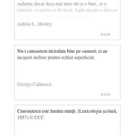
zadarnic decat daca mai intai stii ce e bine, ce e
rational, ce merita sa fie facut. Ispita incepe o data cu
cunoasterea si creste pe masura ce creste
cunoasterea.
Aldous L. Huxley
>>>
Nu-i cunoastem niciodata bine pe oameni; ei au
incaperi inchise pentru ochiul superficial.
George Calinescu
>>>
Cunoașterea este lumina minții. (Lexicologia școlară,
1857) © CCC