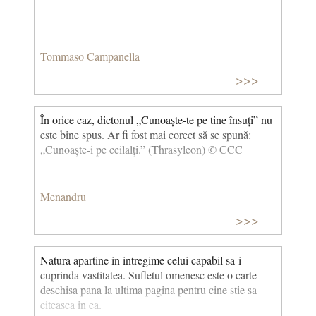
Tommaso Campanella
>>>
În orice caz, dictonul „Cunoaște-te pe tine însuți” nu
este bine spus. Ar fi fost mai corect să se spună:
„Cunoaște-i pe ceilalți.” (Thrasyleon) © CCC
Menandru
>>>
Natura apartine in intregime celui capabil sa-i
cuprinda vastitatea. Sufletul omenesc este o carte
deschisa pana la ultima pagina pentru cine stie sa
citeasca in ea.