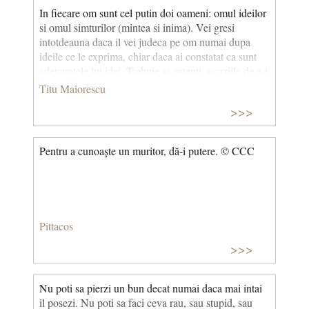
In fiecare om sunt cel putin doi oameni: omul ideilor
si omul simturilor (mintea si inima). Vei gresi
intotdeauna daca il vei judeca pe om numai dupa
ideile ce le exprima, chiar daca ai constatat ca sunt
adevaratele lui idei. Trebuie sa astepti ocaziile de a-i
constata adevaratele lui simtiri, cel putin in
Titu Maiorescu
problemele mai importante.
>>>
Pentru a cunoaște un muritor, dă-i putere. © CCC
Pittacos
>>>
Nu poti sa pierzi un bun decat numai daca mai intai
il posezi. Nu poti sa faci ceva rau, sau stupid, sau