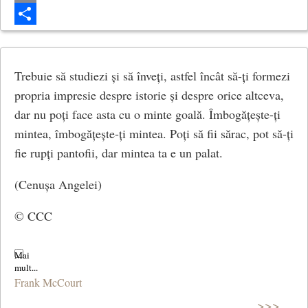
Email
Share
Trebuie să studiezi și să înveți, astfel încât să-ți formezi
propria impresie despre istorie și despre orice altceva,
dar nu poți face asta cu o minte goală. Îmbogățește-ți
mintea, îmbogățește-ți mintea. Poți să fii sărac, pot să-ți
fie rupți pantofii, dar mintea ta e un palat.
(Cenușa Angelei)
© CCC
Frank McCourt
>>>