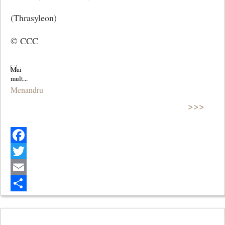
(Thrasyleon)
© CCC
Menandru
>>>
Facebook
Twitter
Email
Share