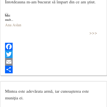
Întotdeauna m-am bucurat să împart din ce am ştiut.
Ana Aslan
>>>
Facebook
Twitter
Email
Share
Mintea este adevărata armă, iar cunoașterea este
muniția ei.