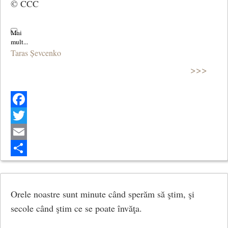
© CCC
Taras Șevcenko
>>>
Facebook
Twitter
Email
Share
Orele noastre sunt minute când sperăm să ştim, şi
secole când ştim ce se poate învăţa.