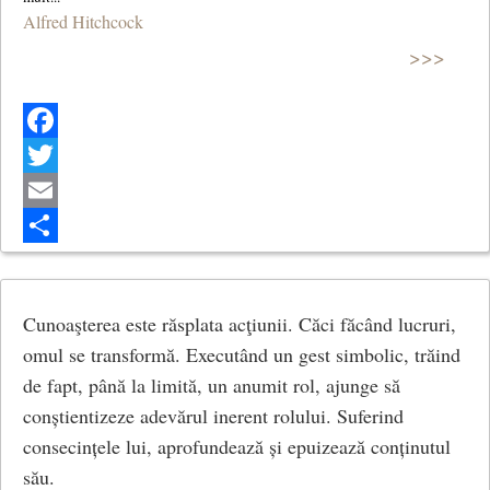
Alfred Hitchcock
>>>
Facebook
Twitter
Email
Share
Cunoaşterea este răsplata acţiunii. Căci făcând lucruri,
omul se transformă. Executând un gest simbolic, trăind
de fapt, până la limită, un anumit rol, ajunge să
conștientizeze adevărul inerent rolului. Suferind
consecințele lui, aprofundează și epuizează conținutul
său.