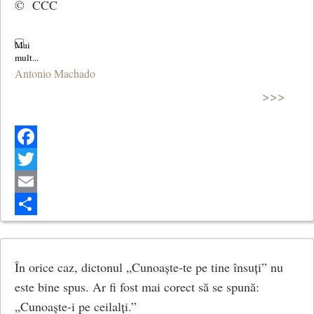
© CCC
Antonio Machado
>>>
Facebook
Twitter
Email
Share
În orice caz, dictonul „Cunoaște-te pe tine însuți” nu
este bine spus. Ar fi fost mai corect să se spună:
„Cunoaște-i pe ceilalți.”