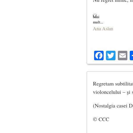
Ana Aslan
Facebo
Twit
E
Regretam subtilita
violoncelului – și 
(Nostalgia casei 
© CCC