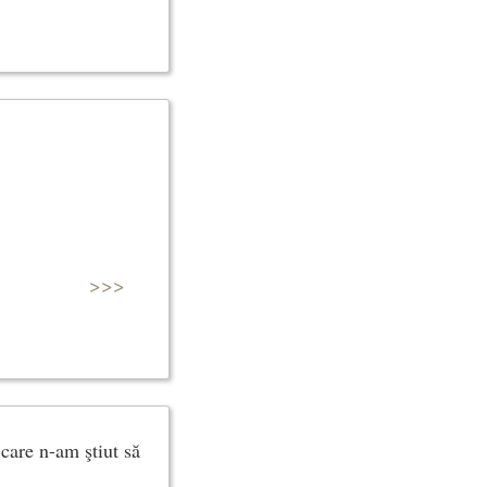
>>>
care n-am ştiut să