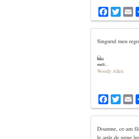
Facebo
Twit
E
Singurul meu regret
Woody Allen
Facebo
Twit
E
Doamne, ce-am făcu
le apăr de mine îns