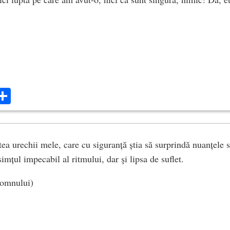
ok
ter
mail
Share
tea urechii mele, care cu siguranță știa să surprindă nuanțele 
simțul impecabil al ritmului, dar şi lipsa de suflet.
Domnului)