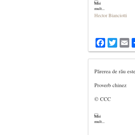
Hector Bianciotti
Facebo
Twit
E
Părerea de rău este
Proverb chinez
© CCC