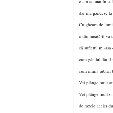
c-am adunat în sufl
dar mă gândesc la 
Cu gheare de lum
o dimineaţă-ţi va 
că sufletul mi-aşa 
cum gândul tău il 
cum inima iubirii t
Vei plânge mult atu
Vei plânge mult or
de razele acelei di