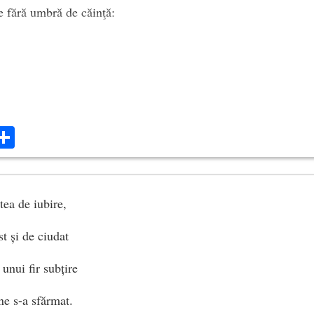
ce fără umbră de căinţă:
n lacuri cu noroi în fund cresc nuferi?
ri vei zâmbi?)
ok
ter
mail
Share
tea de iubire,
st și de ciudat
unui fir subțire
ne s-a sfărmat.