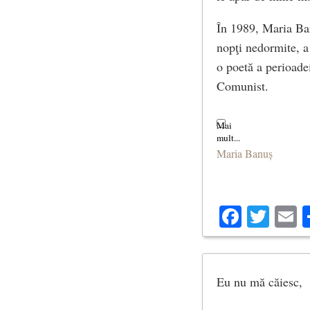
În 1989, Maria Ban
nopţi nedormite, a
o poetă a perioadei
Comunist.
Maria Banuș
Facebo
Twit
E
Eu nu mă căiesc,