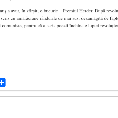
uș a avut, în sfîrşit, o bucurie – Premiul Herder. După revolu
 scris cu amărăciune rândurile de mai sus, dezamăgită de faptu
 comuniste, pentru că a scris poezii închinate luptei revoluțio
ok
ter
mail
Share