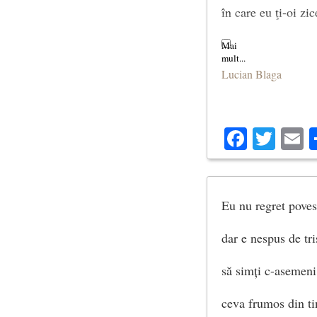
în care eu ţi-oi zi
“Nu ştii, ca numa-
Lucian Blaga
(Vei plânge mult o
Facebo
Twit
E
Eu nu regret poves
dar e nespus de tri
să simți c-asemeni 
ceva frumos din ti