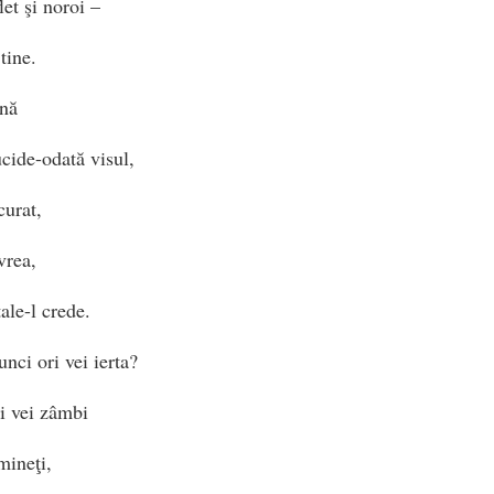
et şi noroi –
tine.
ină
ucide-odată visul,
curat,
vrea,
ale-l crede.
nci ori vei ierta?
i vei zâmbi
mineţi,