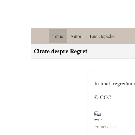
Teme
Autori
Enciclopedie
Citate despre Regret
În final, regretăm 
© CCC
Francis Lai