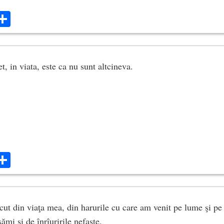
ok
ter
mail
Share
, in viata, este ca nu sunt altcineva.
ok
ter
mail
Share
t din viaţa mea, din harurile cu care am venit pe lume şi pe 
ămi şi de înrîuririle nefaste.