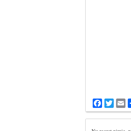
Facebo
Twit
E
Nu regret nimic, n